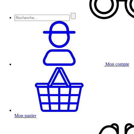
Mon compte
Mon panier