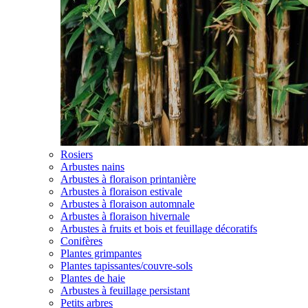
Rosiers
Arbustes nains
Arbustes à floraison printanière
Arbustes à floraison estivale
Arbustes à floraison automnale
Arbustes à floraison hivernale
Arbustes à fruits et bois et feuillage décoratifs
Conifères
Plantes grimpantes
Plantes tapissantes/couvre-sols
Plantes de haie
Arbustes à feuillage persistant
Petits arbres