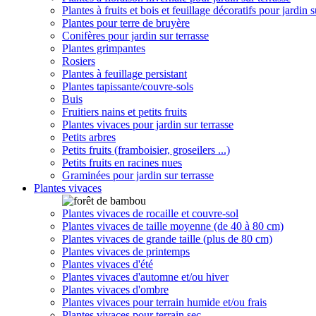
Plantes à fruits et bois et feuillage décoratifs pour jardin s
Plantes pour terre de bruyère
Conifères pour jardin sur terrasse
Plantes grimpantes
Rosiers
Plantes à feuillage persistant
Plantes tapissante/couvre-sols
Buis
Fruitiers nains et petits fruits
Plantes vivaces pour jardin sur terrasse
Petits arbres
Petits fruits (framboisier, groseilers ...)
Petits fruits en racines nues
Graminées pour jardin sur terrasse
Plantes vivaces
Plantes vivaces de rocaille et couvre-sol
Plantes vivaces de taille moyenne (de 40 à 80 cm)
Plantes vivaces de grande taille (plus de 80 cm)
Plantes vivaces de printemps
Plantes vivaces d'été
Plantes vivaces d'automne et/ou hiver
Plantes vivaces d'ombre
Plantes vivaces pour terrain humide et/ou frais
Plantes vivaces pour terrain sec