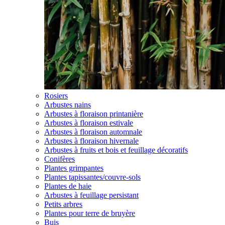
Rosiers
Arbustes nains
Arbustes à floraison printanière
Arbustes à floraison estivale
Arbustes à floraison automnale
Arbustes à floraison hivernale
Arbustes à fruits et bois et feuillage décoratifs
Conifères
Plantes grimpantes
Plantes tapissantes/couvre-sols
Plantes de haie
Arbustes à feuillage persistant
Petits arbres
Plantes pour terre de bruyère
Buis