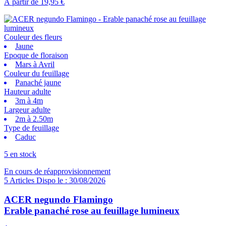
À partir de
19,95 €
Couleur des fleurs
Jaune
Epoque de floraison
Mars à Avril
Couleur du feuillage
Panaché jaune
Hauteur adulte
3m à 4m
Largeur adulte
2m à 2.50m
Type de feuillage
Caduc
5 en stock
En cours de réapprovisionnement
5 Articles Dispo le : 30/08/2026
ACER negundo Flamingo
Erable panaché rose au feuillage lumineux