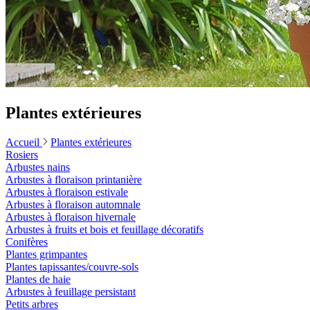
Plantes extérieures
Accueil
Plantes extérieures
Rosiers
Arbustes nains
Arbustes à floraison printanière
Arbustes à floraison estivale
Arbustes à floraison automnale
Arbustes à floraison hivernale
Arbustes à fruits et bois et feuillage décoratifs
Conifères
Plantes grimpantes
Plantes tapissantes/couvre-sols
Plantes de haie
Arbustes à feuillage persistant
Petits arbres