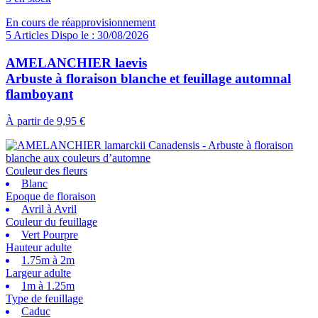
En cours de réapprovisionnement
5 Articles Dispo le : 30/08/2026
AMELANCHIER laevis
Arbuste à floraison blanche et feuillage automnal
flamboyant
À partir de
9,95 €
Couleur des fleurs
Blanc
Epoque de floraison
Avril à Avril
Couleur du feuillage
Vert Pourpre
Hauteur adulte
1.75m à 2m
Largeur adulte
1m à 1.25m
Type de feuillage
Caduc