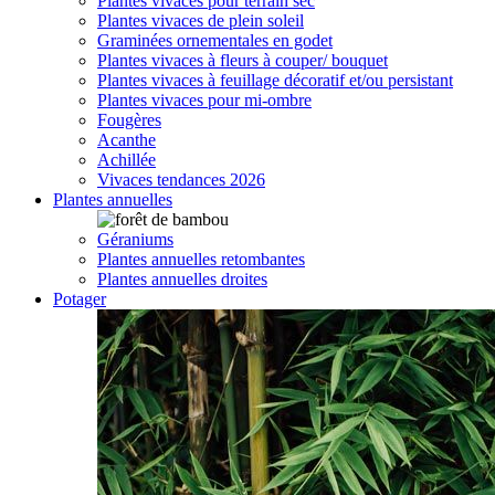
Plantes vivaces pour terrain sec
Plantes vivaces de plein soleil
Graminées ornementales en godet
Plantes vivaces à fleurs à couper/ bouquet
Plantes vivaces à feuillage décoratif et/ou persistant
Plantes vivaces pour mi-ombre
Fougères
Acanthe
Achillée
Vivaces tendances 2026
Plantes annuelles
Géraniums
Plantes annuelles retombantes
Plantes annuelles droites
Potager