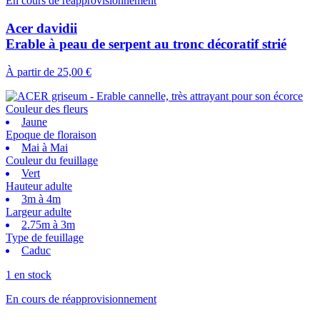
En cours de réapprovisionnement
Acer davidii
Erable à peau de serpent au tronc décoratif strié
À partir de
25,00 €
Couleur des fleurs
Jaune
Epoque de floraison
Mai à Mai
Couleur du feuillage
Vert
Hauteur adulte
3m à 4m
Largeur adulte
2.75m à 3m
Type de feuillage
Caduc
1 en stock
En cours de réapprovisionnement