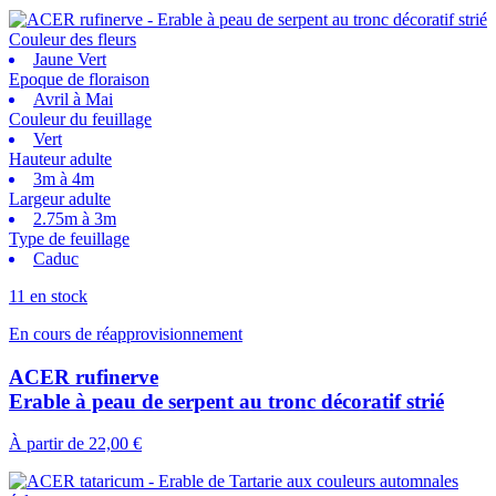
Couleur des fleurs
Jaune Vert
Epoque de floraison
Avril à Mai
Couleur du feuillage
Vert
Hauteur adulte
3m à 4m
Largeur adulte
2.75m à 3m
Type de feuillage
Caduc
11 en stock
En cours de réapprovisionnement
ACER rufinerve
Erable à peau de serpent au tronc décoratif strié
À partir de
22,00 €