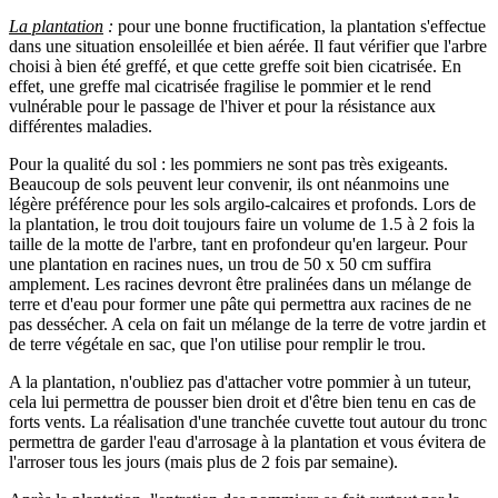
La plantation
:
pour une bonne fructification, la plantation s'effectue
dans une situation ensoleillée et bien aérée. Il faut vérifier que l'arbre
choisi à bien été greffé, et que cette greffe soit bien cicatrisée. En
effet, une greffe mal cicatrisée fragilise le pommier et le rend
vulnérable pour le passage de l'hiver et pour la résistance aux
différentes maladies.
Pour la qualité du sol : les pommiers ne sont pas très exigeants.
Beaucoup de sols peuvent leur convenir, ils ont néanmoins une
légère préférence pour les sols argilo-calcaires et profonds. Lors de
la plantation, le trou doit toujours faire un volume de 1.5 à 2 fois la
taille de la motte de l'arbre, tant en profondeur qu'en largeur. Pour
une plantation en racines nues, un trou de 50 x 50 cm suffira
amplement. Les racines devront être pralinées dans un mélange de
terre et d'eau pour former une pâte qui permettra aux racines de ne
pas dessécher. A cela on fait un mélange de la terre de votre jardin et
de terre végétale en sac, que l'on utilise pour remplir le trou.
A la plantation, n'oubliez pas d'attacher votre pommier à un tuteur,
cela lui permettra de pousser bien droit et d'être bien tenu en cas de
forts vents. La réalisation d'une tranchée cuvette tout autour du tronc
permettra de garder l'eau d'arrosage à la plantation et vous évitera de
l'arroser tous les jours (mais plus de 2 fois par semaine).