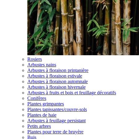
Rosiers
Arbustes nains
Arbustes à floraison printanière
Arbustes à floraison estivale
Arbustes à floraison automnale
Arbustes à floraison hivernale
Arbustes à fruits et bois et feuillage décoratifs
Conifères
Plantes grimpantes
Plantes tapissantes/couvre-sols
Plantes de haie
Arbustes à feuillage persistant
Petits arbres
Plantes pour terre de bruyère
Buis