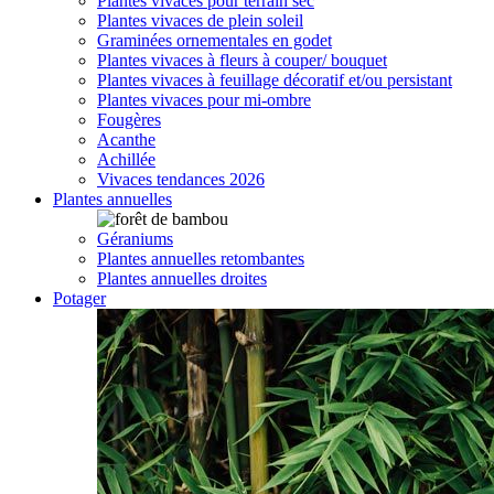
Plantes vivaces pour terrain sec
Plantes vivaces de plein soleil
Graminées ornementales en godet
Plantes vivaces à fleurs à couper/ bouquet
Plantes vivaces à feuillage décoratif et/ou persistant
Plantes vivaces pour mi-ombre
Fougères
Acanthe
Achillée
Vivaces tendances 2026
Plantes annuelles
Géraniums
Plantes annuelles retombantes
Plantes annuelles droites
Potager