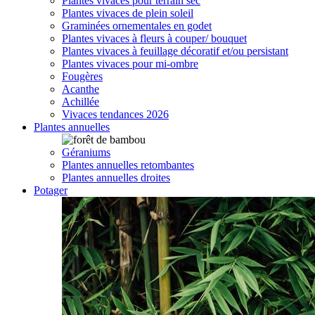
Plantes vivaces pour terrain sec
Plantes vivaces de plein soleil
Graminées ornementales en godet
Plantes vivaces à fleurs à couper/ bouquet
Plantes vivaces à feuillage décoratif et/ou persistant
Plantes vivaces pour mi-ombre
Fougères
Acanthe
Achillée
Vivaces tendances 2026
Plantes annuelles
Géraniums
Plantes annuelles retombantes
Plantes annuelles droites
Potager