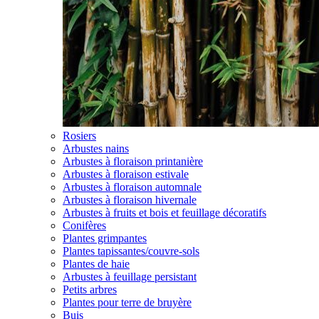
Rosiers
Arbustes nains
Arbustes à floraison printanière
Arbustes à floraison estivale
Arbustes à floraison automnale
Arbustes à floraison hivernale
Arbustes à fruits et bois et feuillage décoratifs
Conifères
Plantes grimpantes
Plantes tapissantes/couvre-sols
Plantes de haie
Arbustes à feuillage persistant
Petits arbres
Plantes pour terre de bruyère
Buis