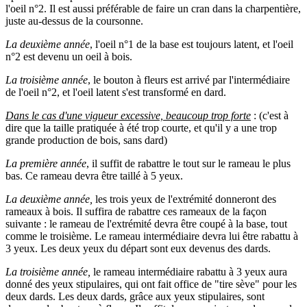
l'oeil n°2. Il est aussi préférable de faire un cran dans la charpentière,
juste au-dessus de la coursonne.
La deuxième année
, l'oeil n°1 de la base est toujours latent, et l'oeil
n°2 est devenu un oeil à bois.
La troisième année
, le bouton à fleurs est arrivé par l'intermédiaire
de l'oeil n°2, et l'oeil latent s'est transformé en dard.
Dans le cas d'une vigueur excessive, beaucoup trop forte
: (c'est à
dire que la taille pratiquée à été trop courte, et qu'il y a une trop
grande production de bois, sans dard)
La première année
, il suffit de rabattre le tout sur le rameau le plus
bas. Ce rameau devra être taillé à 5 yeux.
La deuxième année,
les trois yeux de l'extrémité donneront des
rameaux à bois. Il suffira de rabattre ces rameaux de la façon
suivante : le rameau de l'extrémité devra être coupé à la base, tout
comme le troisième. Le rameau intermédiaire devra lui être rabattu à
3 yeux. Les deux yeux du départ sont eux devenus des dards.
La troisième année,
le rameau intermédiaire rabattu à 3 yeux aura
donné des yeux stipulaires, qui ont fait office de "tire sève" pour les
deux dards. Les deux dards, grâce aux yeux stipulaires, sont