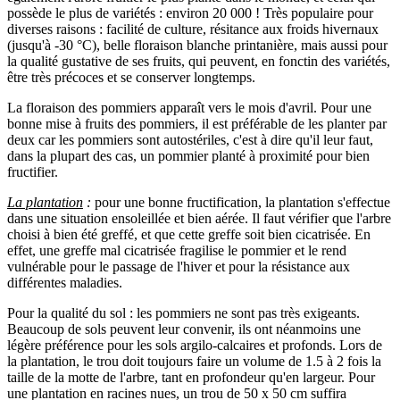
possède le plus de variétés : environ 20 000 ! Très populaire pour
diverses raisons : facilité de culture, résitance aux froids hivernaux
(jusqu'à -30 °C), belle floraison blanche printanière, mais aussi pour
la qualité gustative de ses fruits, qui peuvent, en fonctin des variétés,
être très précoces et se conserver longtemps.
La floraison des pommiers apparaît vers le mois d'avril. Pour une
bonne mise à fruits des pommiers, il est préférable de les planter par
deux car les pommiers sont autostériles, c'est à dire qu'il leur faut,
dans la plupart des cas, un pommier planté à proximité pour bien
fructifier.
La plantation
:
pour une bonne fructification, la plantation s'effectue
dans une situation ensoleillée et bien aérée. Il faut vérifier que l'arbre
choisi à bien été greffé, et que cette greffe soit bien cicatrisée. En
effet, une greffe mal cicatrisée fragilise le pommier et le rend
vulnérable pour le passage de l'hiver et pour la résistance aux
différentes maladies.
Pour la qualité du sol : les pommiers ne sont pas très exigeants.
Beaucoup de sols peuvent leur convenir, ils ont néanmoins une
légère préférence pour les sols argilo-calcaires et profonds. Lors de
la plantation, le trou doit toujours faire un volume de 1.5 à 2 fois la
taille de la motte de l'arbre, tant en profondeur qu'en largeur. Pour
une plantation en racines nues, un trou de 50 x 50 cm suffira