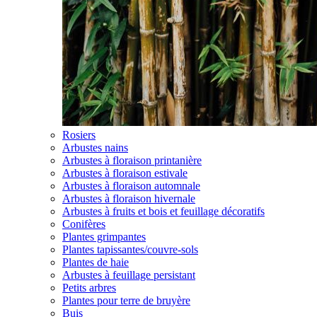
Rosiers
Arbustes nains
Arbustes à floraison printanière
Arbustes à floraison estivale
Arbustes à floraison automnale
Arbustes à floraison hivernale
Arbustes à fruits et bois et feuillage décoratifs
Conifères
Plantes grimpantes
Plantes tapissantes/couvre-sols
Plantes de haie
Arbustes à feuillage persistant
Petits arbres
Plantes pour terre de bruyère
Buis