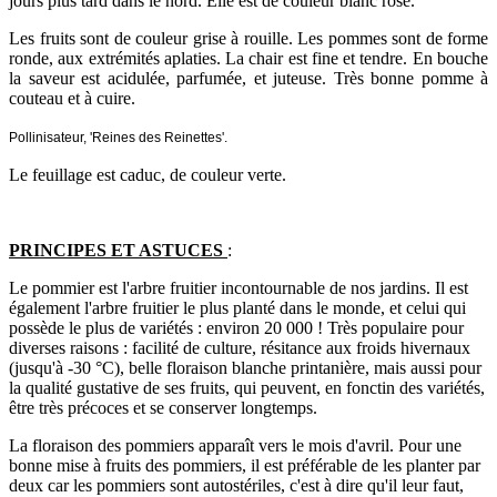
jours plus tard dans le nord. Elle est de couleur blanc rosé.
Les fruits sont de couleur grise à rouille. Les pommes sont de forme
ronde, aux extrémités aplaties. La chair est fine et tendre. En bouche
la saveur est acidulée, parfumée, et juteuse. Très bonne pomme à
couteau et à cuire.
Pollinisateur, 'Reines des Reinettes'.
Le feuillage est caduc, de couleur verte.
PRINCIPES ET ASTUCES
:
Le pommier est l'arbre fruitier incontournable de nos jardins. Il est
également l'arbre fruitier le plus planté dans le monde, et celui qui
possède le plus de variétés : environ 20 000 ! Très populaire pour
diverses raisons : facilité de culture, résitance aux froids hivernaux
(jusqu'à -30 °C), belle floraison blanche printanière, mais aussi pour
la qualité gustative de ses fruits, qui peuvent, en fonctin des variétés,
être très précoces et se conserver longtemps.
La floraison des pommiers apparaît vers le mois d'avril. Pour une
bonne mise à fruits des pommiers, il est préférable de les planter par
deux car les pommiers sont autostériles, c'est à dire qu'il leur faut,