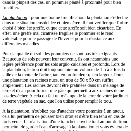
dans la plupart des cas, un pommier planté à proximité pour bien
fructifier.
La plantation
:
pour une bonne fructification, la plantation s'effectue
dans une situation ensoleillée et bien aérée. Il faut vérifier que l'arbre
choisi à bien été greffé, et que cette greffe soit bien cicatrisée. En
effet, une greffe mal cicatrisée fragilise le pommier et le rend
vulnérable pour le passage de l'hiver et pour la résistance aux
différentes maladies.
Pour la qualité du sol : les pommiers ne sont pas très exigeants.
Beaucoup de sols peuvent leur convenir, ils ont néanmoins une
légère préférence pour les sols argilo-calcaires et profonds. Lors de
la plantation, le trou doit toujours faire un volume de 1.5 à 2 fois la
taille de la motte de l'arbre, tant en profondeur qu'en largeur. Pour
une plantation en racines nues, un trou de 50 x 50 cm suffira
amplement. Les racines devront être pralinées dans un mélange de
terre et d'eau pour former une pâte qui permettra aux racines de ne
pas dessécher. A cela on fait un mélange de la terre de votre jardin et
de terre végétale en sac, que l'on utilise pour remplir le trou.
A la plantation, n'oubliez pas d'attacher votre pommier à un tuteur,
cela lui permettra de pousser bien droit et d'être bien tenu en cas de
forts vents. La réalisation d'une tranchée cuvette tout autour du tronc
permettra de garder l'eau d'arrosage à la plantation et vous évitera de