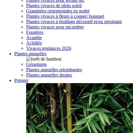
Plantes vivaces pour terrain sec
Plantes vivaces de plein soleil
Graminées ornementales en godet
Plantes vivaces à fleurs à couper/ bouquet
Plantes vivaces à feuillage décoratif et/ou persistant
Plantes vivaces pour mi-ombre
Fougères
Acanthe
Achillée
Vivaces tendances 2026
Plantes annuelles
Géraniums
Plantes annuelles retombantes
Plantes annuelles droites
Potager