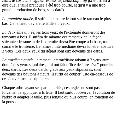
Dans le cas d'une vigueur excessive, beaucoup trop forte
: (c'est à
dire que la taille pratiquée à été trop courte, et qu'il y a une trop
grande production de bois, sans dard)
La première année
, il suffit de rabattre le tout sur le rameau le plus
bas. Ce rameau devra être taillé à 5 yeux.
La deuxième année,
les trois yeux de l'extrémité donneront des
rameaux à bois. Il suffira de rabattre ces rameaux de la façon
suivante : le rameau de l'extrémité devra être coupé à la base, tout
comme le troisième. Le rameau intermédiaire devra lui être rabattu à
3 yeux. Les deux yeux du départ sont eux devenus des dards.
La troisième année,
le rameau intermédiaire rabattu à 3 yeux aura
donné des yeux stipulaires, qui ont fait office de "tire sève" pour les
deux dards. Les deux dards, grâce aux yeux stipulaires, sont
devenus des boutons à fleurs. Il suffit de couper juste en-dessous de
ces deux rameaux stipulaires.
Chaque arbre ayant ses particularités, ces règles ne sont pas
forcément à appliquer à la lette. Il faut surtout observer l'évolution de
l'arbre et adapter la taille, plus longue ou plus courte, en fonction de
la pousse.