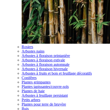
Rosiers
Arbustes nains
Arbustes à floraison printanière
Arbustes à floraison estivale
Arbustes à floraison automnale
Arbustes à floraison hivernale
Arbustes à fruits et bois et feuillage décoratifs
Conifères
Plantes grimpantes
Plantes tapissantes/couvre-sols
Plantes de haie
Arbustes à feuillage persistant
Petits arbres
Plantes pour terre de bruyère
Buis