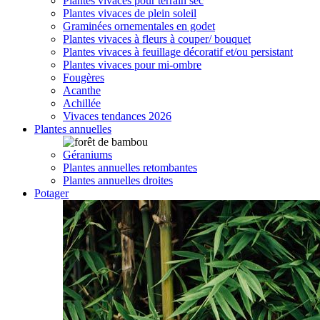
Plantes vivaces pour terrain sec
Plantes vivaces de plein soleil
Graminées ornementales en godet
Plantes vivaces à fleurs à couper/ bouquet
Plantes vivaces à feuillage décoratif et/ou persistant
Plantes vivaces pour mi-ombre
Fougères
Acanthe
Achillée
Vivaces tendances 2026
Plantes annuelles
Géraniums
Plantes annuelles retombantes
Plantes annuelles droites
Potager