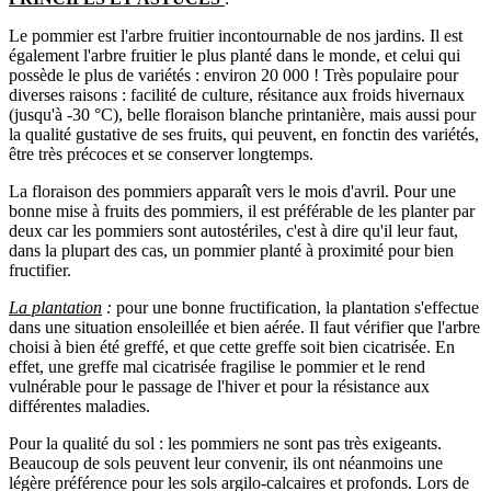
Le pommier est l'arbre fruitier incontournable de nos jardins. Il est
également l'arbre fruitier le plus planté dans le monde, et celui qui
possède le plus de variétés : environ 20 000 ! Très populaire pour
diverses raisons : facilité de culture, résitance aux froids hivernaux
(jusqu'à -30 °C), belle floraison blanche printanière, mais aussi pour
la qualité gustative de ses fruits, qui peuvent, en fonctin des variétés,
être très précoces et se conserver longtemps.
La floraison des pommiers apparaît vers le mois d'avril. Pour une
bonne mise à fruits des pommiers, il est préférable de les planter par
deux car les pommiers sont autostériles, c'est à dire qu'il leur faut,
dans la plupart des cas, un pommier planté à proximité pour bien
fructifier.
La plantation
:
pour une bonne fructification, la plantation s'effectue
dans une situation ensoleillée et bien aérée. Il faut vérifier que l'arbre
choisi à bien été greffé, et que cette greffe soit bien cicatrisée. En
effet, une greffe mal cicatrisée fragilise le pommier et le rend
vulnérable pour le passage de l'hiver et pour la résistance aux
différentes maladies.
Pour la qualité du sol : les pommiers ne sont pas très exigeants.
Beaucoup de sols peuvent leur convenir, ils ont néanmoins une
légère préférence pour les sols argilo-calcaires et profonds. Lors de