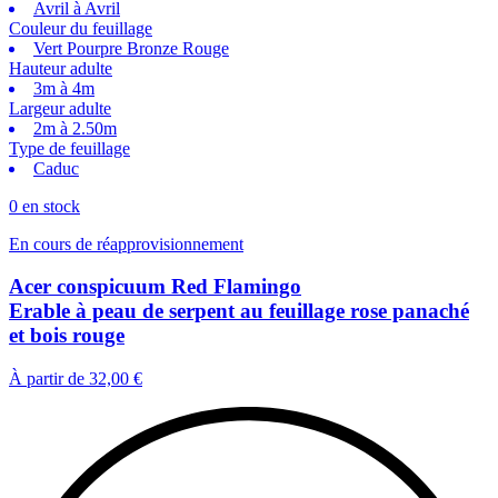
Avril à Avril
Couleur du feuillage
Vert Pourpre Bronze Rouge
Hauteur adulte
3m à 4m
Largeur adulte
2m à 2.50m
Type de feuillage
Caduc
0 en stock
En cours de réapprovisionnement
Acer conspicuum Red Flamingo
Erable à peau de serpent au feuillage rose panaché
et bois rouge
À partir de
32,00 €