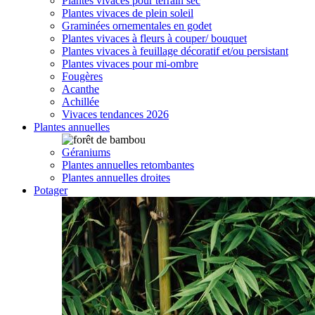
Plantes vivaces pour terrain sec
Plantes vivaces de plein soleil
Graminées ornementales en godet
Plantes vivaces à fleurs à couper/ bouquet
Plantes vivaces à feuillage décoratif et/ou persistant
Plantes vivaces pour mi-ombre
Fougères
Acanthe
Achillée
Vivaces tendances 2026
Plantes annuelles
Géraniums
Plantes annuelles retombantes
Plantes annuelles droites
Potager