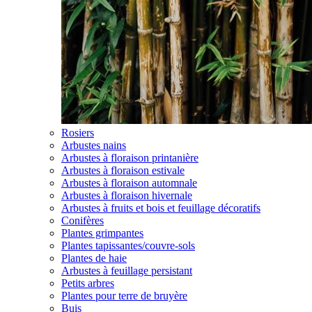
Rosiers
Arbustes nains
Arbustes à floraison printanière
Arbustes à floraison estivale
Arbustes à floraison automnale
Arbustes à floraison hivernale
Arbustes à fruits et bois et feuillage décoratifs
Conifères
Plantes grimpantes
Plantes tapissantes/couvre-sols
Plantes de haie
Arbustes à feuillage persistant
Petits arbres
Plantes pour terre de bruyère
Buis