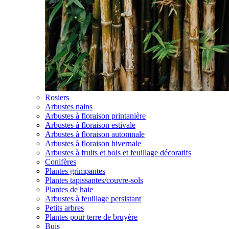
Rosiers
Arbustes nains
Arbustes à floraison printanière
Arbustes à floraison estivale
Arbustes à floraison automnale
Arbustes à floraison hivernale
Arbustes à fruits et bois et feuillage décoratifs
Conifères
Plantes grimpantes
Plantes tapissantes/couvre-sols
Plantes de haie
Arbustes à feuillage persistant
Petits arbres
Plantes pour terre de bruyère
Buis