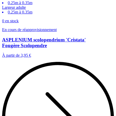
0.25m à 0.35m
Largeur adulte
0.25m à 0.35m
0 en stock
En cours de réapprovisionnement
ASPLENIUM scolopendrium 'Cristata'
Fougère Scolopendre
À partir de
3,95 €