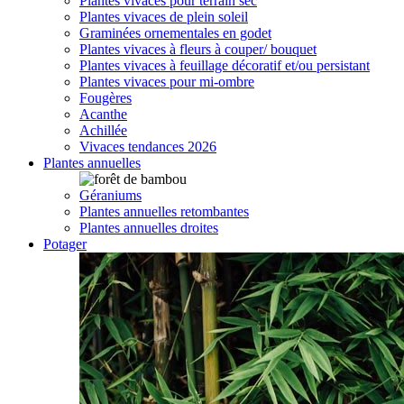
Plantes vivaces pour terrain sec
Plantes vivaces de plein soleil
Graminées ornementales en godet
Plantes vivaces à fleurs à couper/ bouquet
Plantes vivaces à feuillage décoratif et/ou persistant
Plantes vivaces pour mi-ombre
Fougères
Acanthe
Achillée
Vivaces tendances 2026
Plantes annuelles
Géraniums
Plantes annuelles retombantes
Plantes annuelles droites
Potager