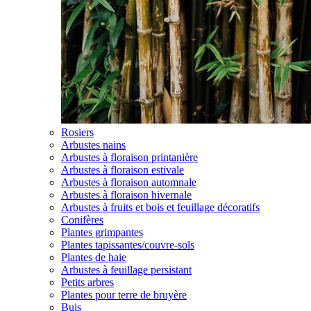
Rosiers
Arbustes nains
Arbustes à floraison printanière
Arbustes à floraison estivale
Arbustes à floraison automnale
Arbustes à floraison hivernale
Arbustes à fruits et bois et feuillage décoratifs
Conifères
Plantes grimpantes
Plantes tapissantes/couvre-sols
Plantes de haie
Arbustes à feuillage persistant
Petits arbres
Plantes pour terre de bruyère
Buis