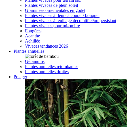
Plantes vivaces pour terrain sec
Plantes vivaces de plein soleil
Graminées ornementales en godet
Plantes vivaces à fleurs à couper/ bouquet
Plantes vivaces à feuillage décoratif et/ou persistant
Plantes vivaces pour mi-ombre
Fougères
Acanthe
Achillée
Vivaces tendances 2026
Plantes annuelles
Géraniums
Plantes annuelles retombantes
Plantes annuelles droites
Potager