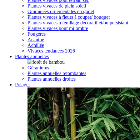
Plantes vivaces pour terrain sec
Plantes vivaces de plein soleil
Graminées ornementales en godet
Plantes vivaces à fleurs à couper/ bouquet
Plantes vivaces à feuillage décoratif et/ou persistant
Plantes vivaces pour mi-ombre
Fougères
Acanthe
Achillée
Vivaces tendances 2026
Plantes annuelles
Géraniums
Plantes annuelles retombantes
Plantes annuelles droites
Potager