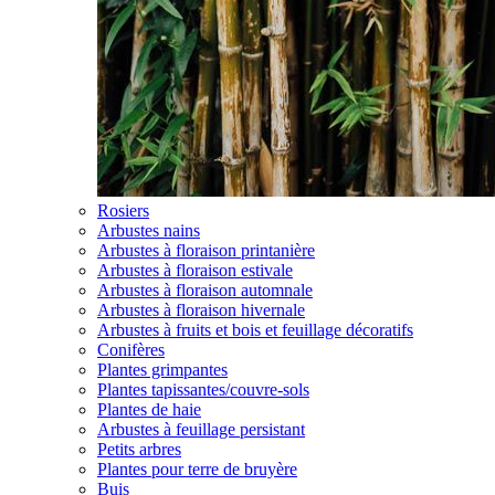
Rosiers
Arbustes nains
Arbustes à floraison printanière
Arbustes à floraison estivale
Arbustes à floraison automnale
Arbustes à floraison hivernale
Arbustes à fruits et bois et feuillage décoratifs
Conifères
Plantes grimpantes
Plantes tapissantes/couvre-sols
Plantes de haie
Arbustes à feuillage persistant
Petits arbres
Plantes pour terre de bruyère
Buis