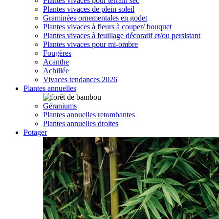
Plantes vivaces pour terrain sec
Plantes vivaces de plein soleil
Graminées ornementales en godet
Plantes vivaces à fleurs à couper/ bouquet
Plantes vivaces à feuillage décoratif et/ou persistant
Plantes vivaces pour mi-ombre
Fougères
Acanthe
Achillée
Vivaces tendances 2026
Plantes annuelles
Géraniums
Plantes annuelles retombantes
Plantes annuelles droites
Potager