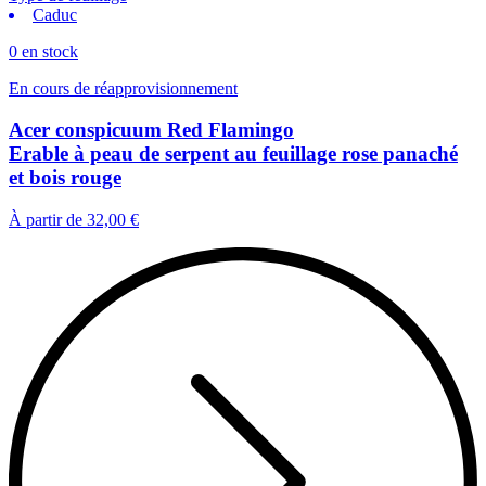
Caduc
0 en stock
En cours de réapprovisionnement
Acer conspicuum Red Flamingo
Erable à peau de serpent au feuillage rose panaché
et bois rouge
À partir de
32,00 €