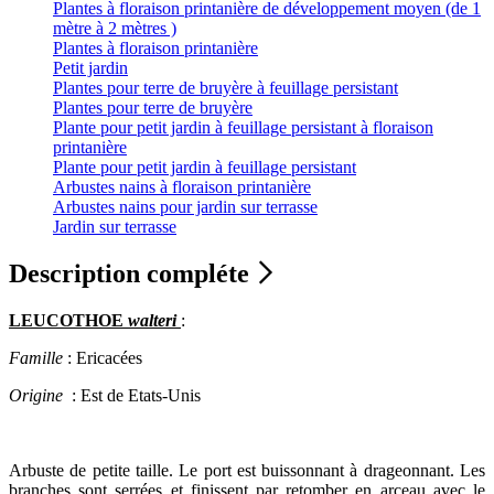
Plantes à floraison printanière de développement moyen (de 1
mètre à 2 mètres )
Plantes à floraison printanière
Petit jardin
Plantes pour terre de bruyère à feuillage persistant
Plantes pour terre de bruyère
Plante pour petit jardin à feuillage persistant à floraison
printanière
Plante pour petit jardin à feuillage persistant
Arbustes nains à floraison printanière
Arbustes nains pour jardin sur terrasse
Jardin sur terrasse
Description compléte
LEUCOTHOE
walteri
:
Famille
: Ericacées
Origine
: Est de Etats-Unis
Arbuste de petite taille. Le port est buissonnant à drageonnant. Les
branches sont serrées et finissent par retomber en arceau avec le