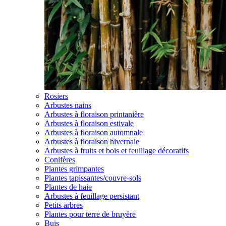
Rosiers
Arbustes nains
Arbustes à floraison printanière
Arbustes à floraison estivale
Arbustes à floraison automnale
Arbustes à floraison hivernale
Arbustes à fruits et bois et feuillage décoratifs
Conifères
Plantes grimpantes
Plantes tapissantes/couvre-sols
Plantes de haie
Arbustes à feuillage persistant
Petits arbres
Plantes pour terre de bruyère
Buis