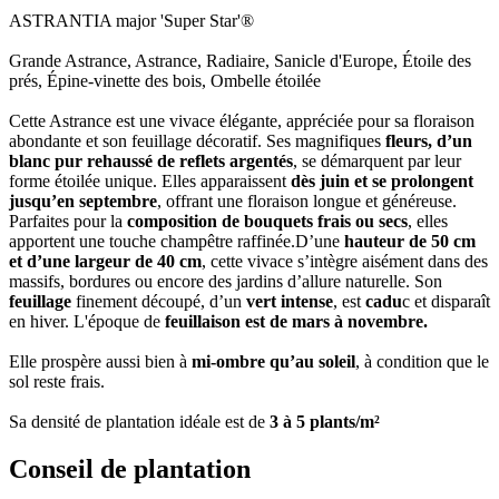
ASTRANTIA major 'Super Star'®
Grande Astrance, Astrance, Radiaire, Sanicle d'Europe, Étoile des
prés, Épine-vinette des bois, Ombelle étoilée
Cette Astrance est une vivace élégante, appréciée pour sa floraison
abondante et son feuillage décoratif. Ses magnifiques
fleurs, d’un
blanc pur rehaussé de reflets argentés
, se démarquent par leur
forme étoilée unique. Elles apparaissent
dès juin et se prolongent
jusqu’en septembre
, offrant une floraison longue et généreuse.
Parfaites pour la
composition de bouquets frais ou secs
, elles
apportent une touche champêtre raffinée.D’une
hauteur de 50 cm
et d’une largeur de 40 cm
, cette vivace s’intègre aisément dans des
massifs, bordures ou encore des jardins d’allure naturelle. Son
feuillage
finement découpé, d’un
vert intense
, est
cadu
c et disparaît
en hiver. L'époque de
feuillaison est de mars à novembre.
Elle prospère aussi bien à
mi-ombre qu’au soleil
, à condition que le
sol reste frais.
Sa densité de plantation idéale est de
3 à 5 plants/m²
Conseil de plantation