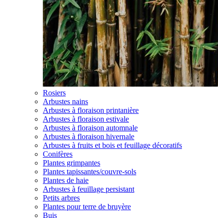
Rosiers
Arbustes nains
Arbustes à floraison printanière
Arbustes à floraison estivale
Arbustes à floraison automnale
Arbustes à floraison hivernale
Arbustes à fruits et bois et feuillage décoratifs
Conifères
Plantes grimpantes
Plantes tapissantes/couvre-sols
Plantes de haie
Arbustes à feuillage persistant
Petits arbres
Plantes pour terre de bruyère
Buis