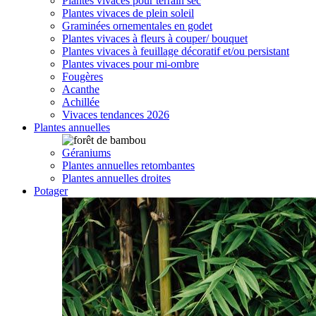
Plantes vivaces pour terrain sec
Plantes vivaces de plein soleil
Graminées ornementales en godet
Plantes vivaces à fleurs à couper/ bouquet
Plantes vivaces à feuillage décoratif et/ou persistant
Plantes vivaces pour mi-ombre
Fougères
Acanthe
Achillée
Vivaces tendances 2026
Plantes annuelles
Géraniums
Plantes annuelles retombantes
Plantes annuelles droites
Potager