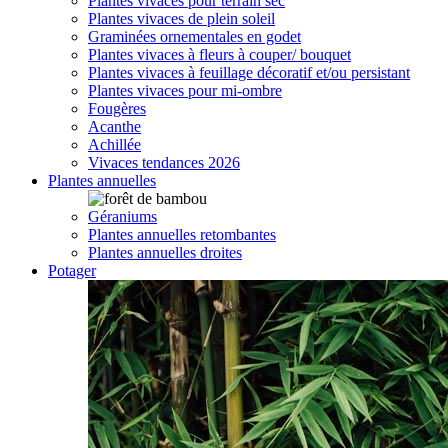
Plantes vivaces pour terrain sec
Plantes vivaces de plein soleil
Graminées ornementales en godet
Plantes vivaces à fleurs à couper/ bouquet
Plantes vivaces à feuillage décoratif et/ou persistant
Plantes vivaces pour mi-ombre
Fougères
Acanthe
Achillée
Vivaces tendances 2026
Plantes annuelles
Géraniums
Plantes annuelles retombantes
Plantes annuelles droites
Potager