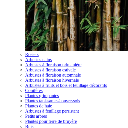
Rosiers
Arbustes nains
Arbustes à floraison printanière
Arbustes à floraison estivale
Arbustes à floraison automnale
Arbustes à floraison hivernale
Arbustes à fruits et bois et feuillage décoratifs
Conifères
Plantes grimpantes
Plantes tapissantes/couvre-sols
Plantes de haie
Arbustes à feuillage persistant
Petits arbres
Plantes pour terre de bruyère
Buis