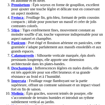
en automne et en hiver.
Pennisetum
: Épis soyeux en forme de goupillon, excellent
pour ajouter une touche légère et délicate tout en conservant
un aspect moderne.
Festuca
: Feuillage fin, gris-bleu, formant de petits coussins
compacts ; idéale pour ponctuer un massif et créer de jolis
contrastes colorés.
Stipa
: Tiges extrêmement fines, mouvement constant au
moindre souffle d’air, touche vaporeuse indispensable pour un
aspect naturel et champêtre.
Panicum
: Port érigé et floraison aérienne en panicules, cette
graminée s’adapte parfaitement aux massifs ensoleillés et aux
grands espaces.
Calamagrostis
: Silhouette verticale marquée, épis dorés
persistants longtemps, elle apporte une dimension
architecturale dans les plates-bandes.
Deschampsia
: Inflorescences légères en nuées dorées, elle
est très appréciée pour son effet brumeux et sa grande
résistance au froid et à l’humidité.
Imperata
: Feuillage rouge flamboyant sur la partie
supérieure, offrant un contraste saisissant et un impact visuel
fort en fin de saison.
Molinia
: Épis graciles, souvent teintés de pourpre, elle
s’accommode de terrains humides et introduit un rythme
subtilement vertical au jardin.