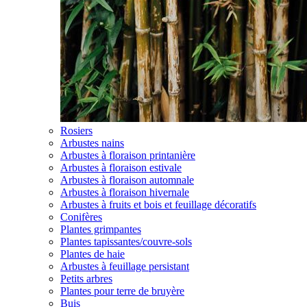
Rosiers
Arbustes nains
Arbustes à floraison printanière
Arbustes à floraison estivale
Arbustes à floraison automnale
Arbustes à floraison hivernale
Arbustes à fruits et bois et feuillage décoratifs
Conifères
Plantes grimpantes
Plantes tapissantes/couvre-sols
Plantes de haie
Arbustes à feuillage persistant
Petits arbres
Plantes pour terre de bruyère
Buis