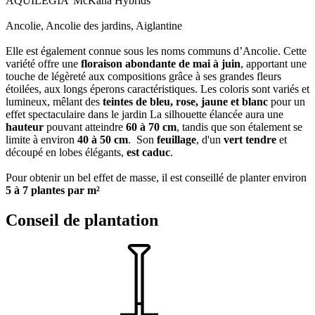
AQUILEGIA 'McKana Hybrids'
Ancolie, Ancolie des jardins, Aiglantine
Elle est également connue sous les noms communs d’Ancolie.
Cette
variété offre une
floraison abondante de mai à juin
, apportant une
touche de légèreté aux compositions grâce à ses grandes fleurs
étoilées, aux longs éperons caractéristiques. Les coloris sont variés et
lumineux, mêlant des
teintes de bleu, rose, jaune et blanc
pour un
effet spectaculaire dans le jardin La silhouette élancée aura une
hauteur
pouvant atteindre
60 à 70 cm
, tandis que son étalement se
limite à environ
40 à 50 cm
. Son
feuillage
, d'un
vert tendre
et
découpé en lobes élégants,
est caduc
.
Pour obtenir un bel effet de masse, il est conseillé de planter environ
5 à 7 plantes par m²
Conseil de plantation