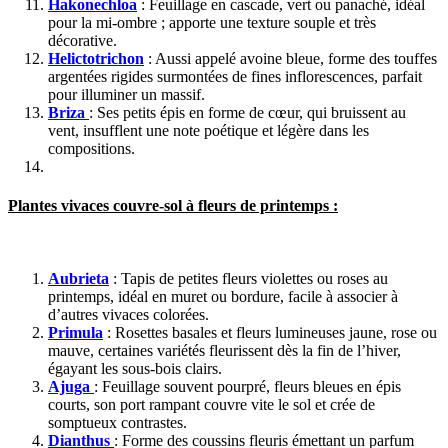
Hakonechloa
: Feuillage en cascade, vert ou panaché, idéal
pour la mi-ombre ; apporte une texture souple et très
décorative.
Helictotrichon
: Aussi appelé avoine bleue, forme des touffes
argentées rigides surmontées de fines inflorescences, parfait
pour illuminer un massif.
Briza
: Ses petits épis en forme de cœur, qui bruissent au
vent, insufflent une note poétique et légère dans les
compositions.
Plantes vivaces couvre-sol à fleurs de printemps :
Aubrieta
: Tapis de petites fleurs violettes ou roses au
printemps, idéal en muret ou bordure, facile à associer à
d’autres vivaces colorées.
Primula
: Rosettes basales et fleurs lumineuses jaune, rose ou
mauve, certaines variétés fleurissent dès la fin de l’hiver,
égayant les sous-bois clairs.
Ajuga
: Feuillage souvent pourpré, fleurs bleues en épis
courts, son port rampant couvre vite le sol et crée de
somptueux contrastes.
Dianthus
: Forme des coussins fleuris émettant un parfum