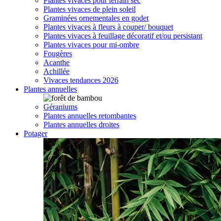
Plantes vivaces pour terrain sec
Plantes vivaces de plein soleil
Graminées ornementales en godet
Plantes vivaces à fleurs à couper/ bouquet
Plantes vivaces à feuillage décoratif et/ou persistant
Plantes vivaces pour mi-ombre
Fougères
Acanthe
Achillée
Vivaces tendances 2026
Plantes annuelles
Géraniums
Plantes annuelles retombantes
Plantes annuelles droites
Potager