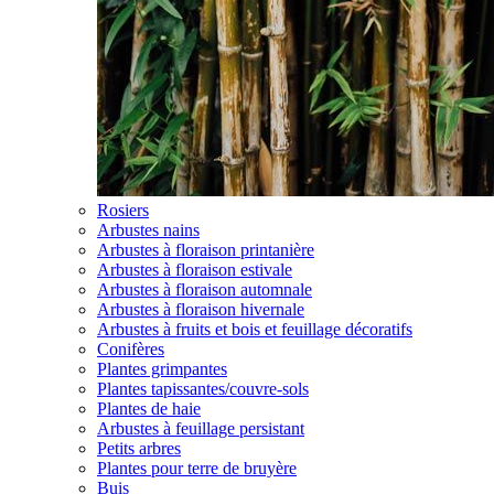
Rosiers
Arbustes nains
Arbustes à floraison printanière
Arbustes à floraison estivale
Arbustes à floraison automnale
Arbustes à floraison hivernale
Arbustes à fruits et bois et feuillage décoratifs
Conifères
Plantes grimpantes
Plantes tapissantes/couvre-sols
Plantes de haie
Arbustes à feuillage persistant
Petits arbres
Plantes pour terre de bruyère
Buis