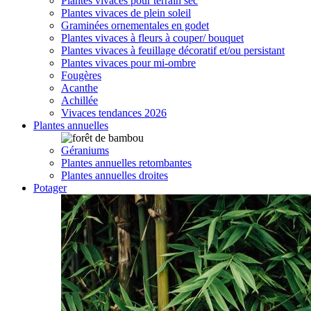
Plantes vivaces pour terrain sec
Plantes vivaces de plein soleil
Graminées ornementales en godet
Plantes vivaces à fleurs à couper/ bouquet
Plantes vivaces à feuillage décoratif et/ou persistant
Plantes vivaces pour mi-ombre
Fougères
Acanthe
Achillée
Vivaces tendances 2026
Plantes annuelles
Géraniums
Plantes annuelles retombantes
Plantes annuelles droites
Potager