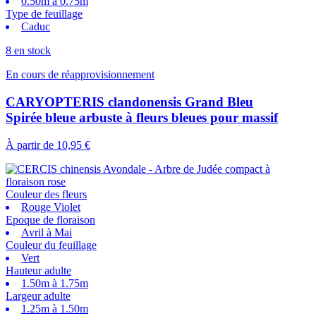
0.50m à 0.75m
Type de feuillage
Caduc
8 en stock
En cours de réapprovisionnement
CARYOPTERIS clandonensis Grand Bleu
Spirée bleue arbuste à fleurs bleues pour massif
À partir de
10,95 €
Couleur des fleurs
Rouge Violet
Epoque de floraison
Avril à Mai
Couleur du feuillage
Vert
Hauteur adulte
1.50m à 1.75m
Largeur adulte
1.25m à 1.50m