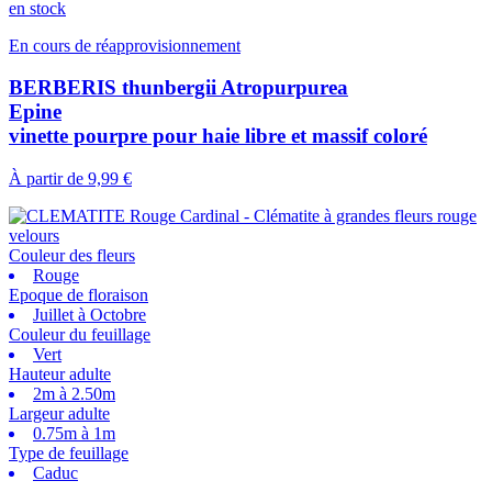
en stock
En cours de réapprovisionnement
BERBERIS thunbergii Atropurpurea
Epine
vinette pourpre pour haie libre et massif coloré
À partir de
9,99 €
Couleur des fleurs
Rouge
Epoque de floraison
Juillet à Octobre
Couleur du feuillage
Vert
Hauteur adulte
2m à 2.50m
Largeur adulte
0.75m à 1m
Type de feuillage
Caduc