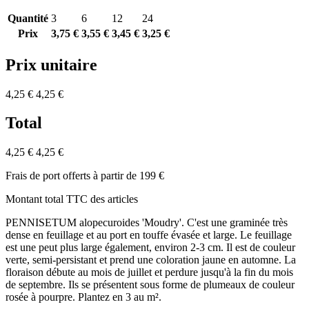
Quantité
3
6
12
24
Prix
3,75 €
3,55 €
3,45 €
3,25 €
Prix unitaire
4,25 €
4,25 €
Total
4,25 €
4,25 €
Frais de port offerts à partir de 199 €
Montant total TTC des articles
PENNISETUM alopecuroides 'Moudry'. C'est une graminée très
dense en feuillage et au port en touffe évasée et large. Le feuillage
est une peut plus large également, environ 2-3 cm. Il est de couleur
verte, semi-persistant et prend une coloration jaune en automne. La
floraison débute au mois de juillet et perdure jusqu'à la fin du mois
de septembre. Ils se présentent sous forme de plumeaux de couleur
rosée à pourpre. Plantez en 3 au m².