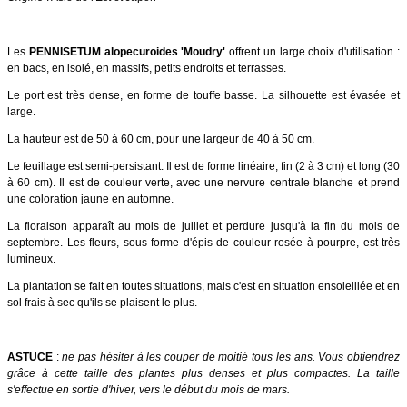
Les
PENNISETUM alopecuroides 'Moudry'
offrent un large choix d'utilisation :
en bacs, en isolé, en massifs, petits endroits et terrasses.
Le port est très dense, en forme de touffe basse. La silhouette est évasée et
large.
La hauteur est de 50 à 60 cm, pour une largeur de 40 à 50 cm.
Le feuillage est semi-persistant. Il est de forme linéaire, fin (2 à 3 cm) et long (30
à 60 cm). Il est de couleur verte, avec une nervure centrale blanche et prend
une coloration jaune en automne.
La floraison apparaît au mois de juillet et perdure jusqu'à la fin du mois de
septembre. Les fleurs, sous forme d'épis de couleur rosée à pourpre, est très
lumineux.
La plantation se fait en toutes situations, mais c'est en situation ensoleillée et en
sol frais à sec qu'ils se plaisent le plus.
ASTUCE
:
ne pas hésiter à les couper de moitié tous les ans. Vous obtiendrez
grâce à cette taille des plantes plus denses et plus compactes. La taille
s'effectue en sortie d'hiver, vers le début du mois de mars.