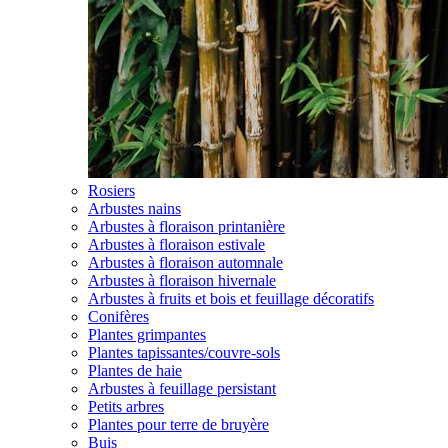
Rosiers
Arbustes nains
Arbustes à floraison printanière
Arbustes à floraison estivale
Arbustes à floraison automnale
Arbustes à floraison hivernale
Arbustes à fruits et bois et feuillage décoratifs
Conifères
Plantes grimpantes
Plantes tapissantes/couvre-sols
Plantes de haie
Arbustes à feuillage persistant
Petits arbres
Plantes pour terre de bruyère
Buis