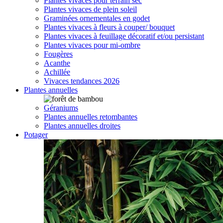
Plantes vivaces pour terrain sec
Plantes vivaces de plein soleil
Graminées ornementales en godet
Plantes vivaces à fleurs à couper/ bouquet
Plantes vivaces à feuillage décoratif et/ou persistant
Plantes vivaces pour mi-ombre
Fougères
Acanthe
Achillée
Vivaces tendances 2026
Plantes annuelles
Géraniums
Plantes annuelles retombantes
Plantes annuelles droites
Potager