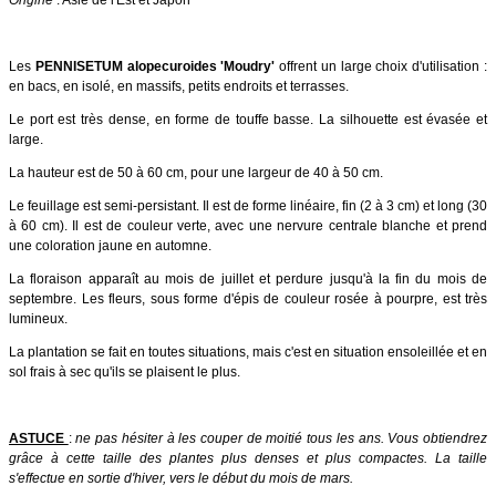
Les
PENNISETUM alopecuroides 'Moudry'
offrent un large choix d'utilisation :
en bacs, en isolé, en massifs, petits endroits et terrasses.
Le port est très dense, en forme de touffe basse. La silhouette est évasée et
large.
La hauteur est de 50 à 60 cm, pour une largeur de 40 à 50 cm.
Le feuillage est semi-persistant. Il est de forme linéaire, fin (2 à 3 cm) et long (30
à 60 cm). Il est de couleur verte, avec une nervure centrale blanche et prend
une coloration jaune en automne.
La floraison apparaît au mois de juillet et perdure jusqu'à la fin du mois de
septembre. Les fleurs, sous forme d'épis de couleur rosée à pourpre, est très
lumineux.
La plantation se fait en toutes situations, mais c'est en situation ensoleillée et en
sol frais à sec qu'ils se plaisent le plus.
ASTUCE
:
ne pas hésiter à les couper de moitié tous les ans. Vous obtiendrez
grâce à cette taille des plantes plus denses et plus compactes. La taille
s'effectue en sortie d'hiver, vers le début du mois de mars.