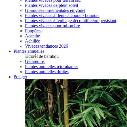
Plantes vivaces pour terrain sec
Plantes vivaces de plein soleil
Graminées ornementales en godet
Plantes vivaces à fleurs à couper/ bouquet
Plantes vivaces à feuillage décoratif et/ou persistant
Plantes vivaces pour mi-ombre
Fougères
Acanthe
Achillée
Vivaces tendances 2026
Plantes annuelles
Géraniums
Plantes annuelles retombantes
Plantes annuelles droites
Potager