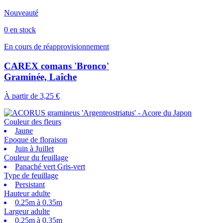
Nouveauté
0 en stock
En cours de réapprovisionnement
CAREX comans 'Bronco'
Graminée, Laîche
À partir de
3,25 €
Couleur des fleurs
Jaune
Epoque de floraison
Juin à Juillet
Couleur du feuillage
Panaché vert Gris-vert
Type de feuillage
Persistant
Hauteur adulte
0.25m à 0.35m
Largeur adulte
0.25m à 0.35m