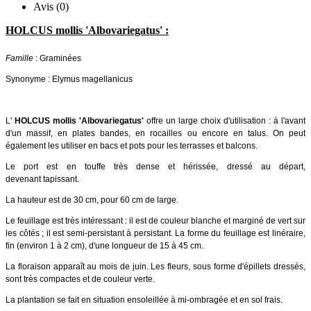
Avis (0)
HOLCUS mollis 'Albovariegatus' :
Famille
: Graminées
Synonyme : Elymus magellanicus
L'
HOLCUS mollis 'Albovariegatus'
offre un large choix d'utilisation : à l'avant
d'un massif, en plates bandes, en rocailles ou encore en talus. On peut
également les utiliser en bacs et pots pour les terrasses et balcons.
Le port est en touffe très dense et hérissée, dressé au départ,
devenant tapissant.
La hauteur est de 30 cm, pour 60 cm de large.
Le feuillage est très intéressant : il est de couleur blanche et marginé de vert sur
les côtés ; il est semi-persistant à persistant. La forme du feuillage est linéraire,
fin (environ 1 à 2 cm), d'une longueur de 15 à 45 cm.
La floraison apparaît au mois de juin. Les fleurs, sous forme d'épillets dressés,
sont très compactes et de couleur verte.
La plantation se fait en situation ensoleillée à mi-ombragée et en sol frais.