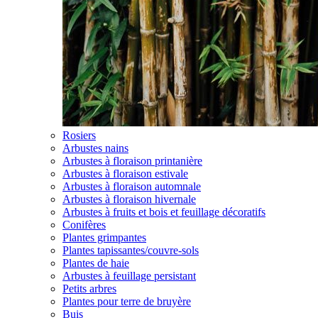
Rosiers
Arbustes nains
Arbustes à floraison printanière
Arbustes à floraison estivale
Arbustes à floraison automnale
Arbustes à floraison hivernale
Arbustes à fruits et bois et feuillage décoratifs
Conifères
Plantes grimpantes
Plantes tapissantes/couvre-sols
Plantes de haie
Arbustes à feuillage persistant
Petits arbres
Plantes pour terre de bruyère
Buis