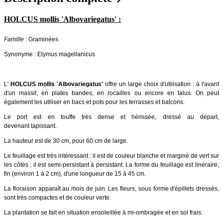
HOLCUS mollis 'Albovariegatus' :
Famille
: Graminées
Synonyme : Elymus magellanicus
L'
HOLCUS mollis 'Albovariegatus'
offre un large choix d'utilisation : à l'avant
d'un massif, en plates bandes, en rocailles ou encore en talus. On peut
également les utiliser en bacs et pots pour les terrasses et balcons.
Le port est en touffe très dense et hérissée, dressé au départ,
devenant tapissant.
La hauteur est de 30 cm, pour 60 cm de large.
Le feuillage est très intéressant : il est de couleur blanche et marginé de vert sur
les côtés ; il est semi-persistant à persistant. La forme du feuillage est linéraire,
fin (environ 1 à 2 cm), d'une longueur de 15 à 45 cm.
La floraison apparaît au mois de juin. Les fleurs, sous forme d'épillets dressés,
sont très compactes et de couleur verte.
La plantation se fait en situation ensoleillée à mi-ombragée et en sol frais.