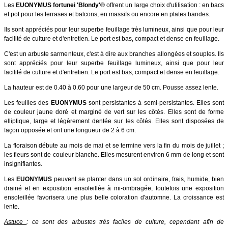
Les
EUONYMUS fortunei 'Blondy'®
offrent un large choix d'utilisation : en bacs
et pot pour les terrases et balcons, en massifs ou encore en plates bandes.
Ils sont appréciés pour leur superbe feuillage très lumineux, ainsi que pour leur
facilité de culture et d'entretien. Le port est bas, compact et dense en feuillage.
C'est un arbuste sarmenteux, c'est à dire aux branches allongées et souples. Ils
sont appréciés pour leur superbe feuillage lumineux, ainsi que pour leur
facilité de culture et d'entretien. Le port est bas, compact et dense en feuillage.
La hauteur est de 0.40 à 0.60 pour une largeur de 50 cm. Pousse assez lente.
Les feuilles des
EUONYMUS
sont persistantes à semi-persistantes. Elles sont
de couleur jaune doré et marginé de vert sur les côtés. Elles sont de forme
elliptique, large et légèrement dentée sur les côtés. Elles sont disposées de
façon opposée et ont une longueur de 2 à 6 cm.
La floraison débute au mois de mai et se termine vers la fin du mois de juillet ;
les fleurs sont de couleur blanche. Elles mesurent environ 6 mm de long et sont
insignifiantes.
Les
EUONYMUS
peuvent se planter dans un sol ordinaire, frais, humide, bien
drainé et en exposition ensoleillée à mi-ombragée, t
outefois une exposition
ensoleillée favorisera une plus belle coloration d'automne. La croissance est
lente.
Astuce
: ce sont des arbustes très faciles de culture, cependant afin de