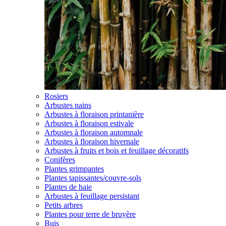
Rosiers
Arbustes nains
Arbustes à floraison printanière
Arbustes à floraison estivale
Arbustes à floraison automnale
Arbustes à floraison hivernale
Arbustes à fruits et bois et feuillage décoratifs
Conifères
Plantes grimpantes
Plantes tapissantes/couvre-sols
Plantes de haie
Arbustes à feuillage persistant
Petits arbres
Plantes pour terre de bruyère
Buis