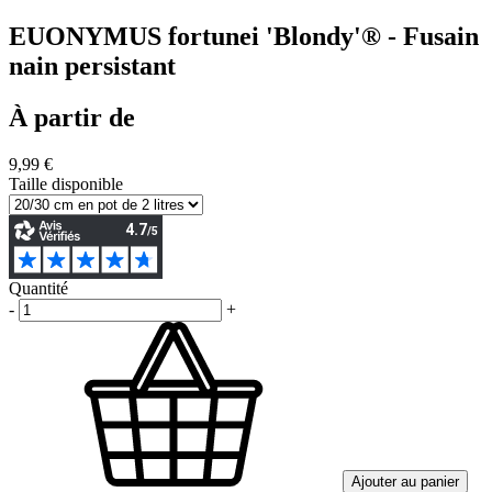
EUONYMUS fortunei 'Blondy'® - Fusain
nain persistant
À partir de
9,99 €
Taille disponible
Quantité
-
+
Ajouter au panier