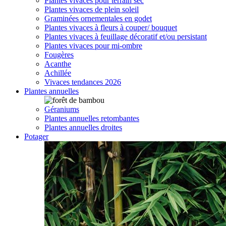
Plantes vivaces pour terrain sec
Plantes vivaces de plein soleil
Graminées ornementales en godet
Plantes vivaces à fleurs à couper/ bouquet
Plantes vivaces à feuillage décoratif et/ou persistant
Plantes vivaces pour mi-ombre
Fougères
Acanthe
Achillée
Vivaces tendances 2026
Plantes annuelles
Géraniums
Plantes annuelles retombantes
Plantes annuelles droites
Potager