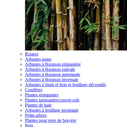
Rosiers
Arbustes nains
Arbustes à floraison printanière
Arbustes à floraison estivale
Arbustes à floraison automnale
Arbustes à floraison hivernale
Arbustes à fruits et bois et feuillage décoratifs
Conifères
Plantes grimpantes
Plantes tapissantes/couvre-sols
Plantes de haie
Arbustes à feuillage persistant
Petits arbres
Plantes pour terre de bruyère
Buis