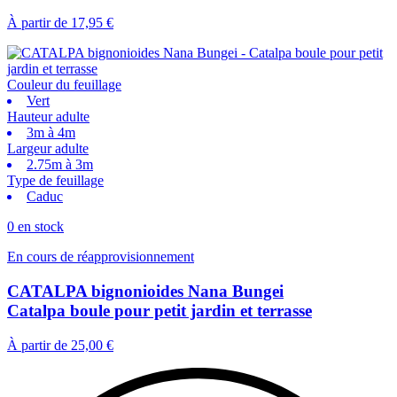
À partir de
17,95 €
Couleur du feuillage
Vert
Hauteur adulte
3m à 4m
Largeur adulte
2.75m à 3m
Type de feuillage
Caduc
0 en stock
En cours de réapprovisionnement
CATALPA bignonioides Nana Bungei
Catalpa boule pour petit jardin et terrasse
À partir de
25,00 €