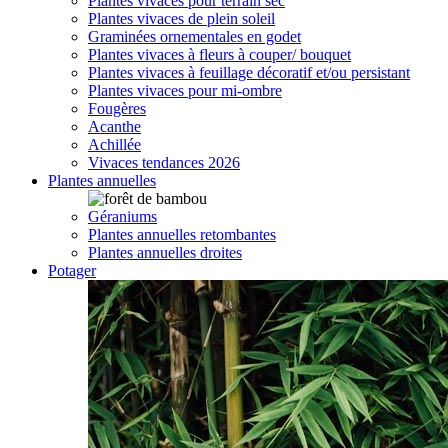
Plantes vivaces pour terrain sec
Plantes vivaces de plein soleil
Graminées ornementales en godet
Plantes vivaces à fleurs à couper/ bouquet
Plantes vivaces à feuillage décoratif et/ou persistant
Plantes vivaces pour mi-ombre
Fougères
Acanthe
Achillée
Vivaces tendances 2026
Plantes annuelles
Géraniums
Plantes annuelles retombantes
Plantes annuelles droites
Potager