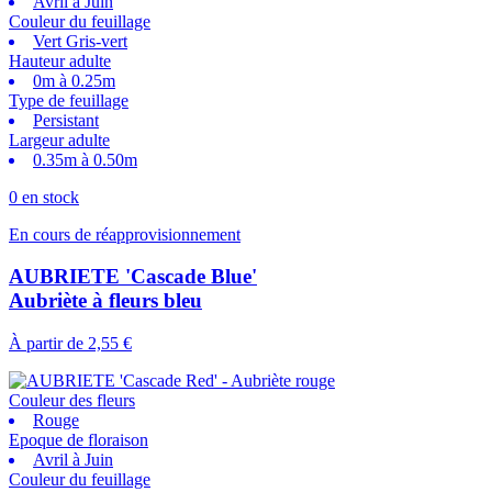
Avril à Juin
Couleur du feuillage
Vert Gris-vert
Hauteur adulte
0m à 0.25m
Type de feuillage
Persistant
Largeur adulte
0.35m à 0.50m
0 en stock
En cours de réapprovisionnement
AUBRIETE 'Cascade Blue'
Aubriète à fleurs bleu
À partir de
2,55 €
Couleur des fleurs
Rouge
Epoque de floraison
Avril à Juin
Couleur du feuillage