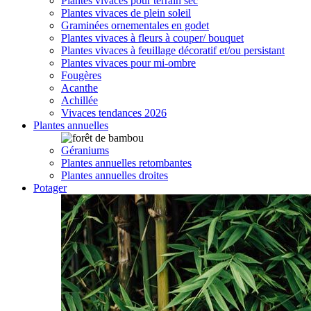
Plantes vivaces pour terrain sec
Plantes vivaces de plein soleil
Graminées ornementales en godet
Plantes vivaces à fleurs à couper/ bouquet
Plantes vivaces à feuillage décoratif et/ou persistant
Plantes vivaces pour mi-ombre
Fougères
Acanthe
Achillée
Vivaces tendances 2026
Plantes annuelles
Géraniums
Plantes annuelles retombantes
Plantes annuelles droites
Potager