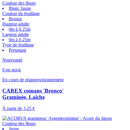
Couleur des fleurs
Blanc Jaune
Couleur du feuillage
Bronze
Hauteur adulte
0m à 0.25m
Largeur adulte
0m à 0.25m
Type de feuillage
Persistant
Nouveauté
0 en stock
En cours de réapprovisionnement
CAREX comans 'Bronco'
Graminée, Laîche
À partir de
3,25 €
Couleur des fleurs
Jaune