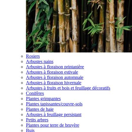
Rosiers
Arbustes nains
Arbustes à floraison printanière
Arbustes à floraison estivale
Arbustes à floraison automnale
Arbustes à floraison hivernale
Arbustes à fruits et bois et feuillage décoratifs
Conifères
Plantes grimpantes
Plantes tapissantes/couvre-sols
Plantes de haie
Arbustes à feuillage persistant
Petits arbres
Plantes pour terre de bruyère
Buis