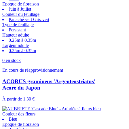
Epoque de floraison
Juin à Juillet
Couleur du feuillage
Panaché vert Gris-vert
Type de feuillage
Persistant
Hauteur adulte
0.25m à 0.35m
Largeur adulte
0.25m à 0.35m
0 en stock
En cours de réapprovisionnement
ACORUS gramineus 'Argenteostriatus'
Acore du Japon
À partir de
1,30 €
Couleur des fleurs
Bleu
Epoque de floraison