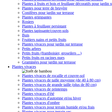
Plantes à fruits et bois et feuillage décoratifs pour jardin s
Plantes pour terre de bruyère
Conifères pour jardin sur terrasse
Plantes grimpantes
Rosiers
Plantes à feuillage persistant
Plantes tapissante/couvre-sols
Buis
Fruitiers nains et petits fruits
Plantes vivaces pour jardin sur terrasse
Petits arbres
Petits fruits (framboisier, groseilers ...)
Petits fruits en racines nues
Graminées pour jardin sur terrasse
Plantes vivaces
Plantes vivaces de rocaille et couvre-sol
Plantes vivaces de taille moyenne (de 40 à 80 cm)
Plantes vivaces de grande taille (plus de 80 cm)
Plantes vivaces de printemps
Plantes vivaces d'été
Plantes vivaces d'automne et/ou hiver
Plantes vivaces d'ombre
Plantes vivaces pour terrain humide et/ou frais
Plantes vivaces pour terrain sec