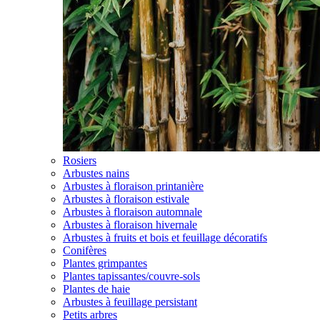
Rosiers
Arbustes nains
Arbustes à floraison printanière
Arbustes à floraison estivale
Arbustes à floraison automnale
Arbustes à floraison hivernale
Arbustes à fruits et bois et feuillage décoratifs
Conifères
Plantes grimpantes
Plantes tapissantes/couvre-sols
Plantes de haie
Arbustes à feuillage persistant
Petits arbres