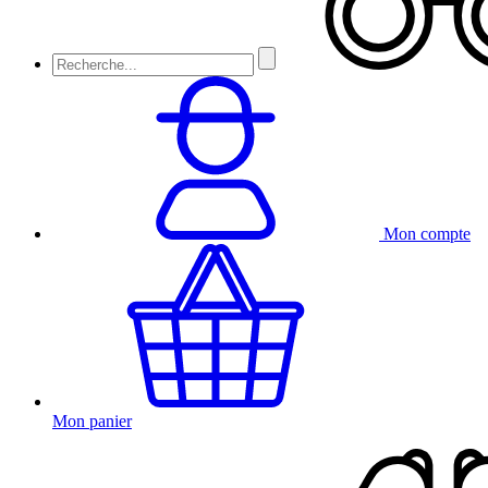
Mon compte
Mon panier