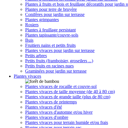
Plantes à fruits et bois et feuillage décoratifs pour jardin s
Plantes pour terre de bruyère
Conifères pour jardin sur terrasse
Plantes grimpantes
Rosiers
Plantes à feuillage persistant
Plantes tapissante/couvre-sols
Buis
Fruitiers nains et petits fruits
Plantes vivaces pour jardin sur terrasse
Petits arbres
Petits fruits (framboisier, groseilers ...)
Petits fruits en racines nues
Graminées pour jardin sur terrasse
Plantes vivaces
Plantes vivaces de rocaille et couvre-sol
Plantes vivaces de taille moyenne (de 40 à 80 cm)
Plantes vivaces de grande taille (plus de 80 cm)
Plantes vivaces de printemps
Plantes vivaces d'été
Plantes vivaces d'automne et/ou hiver
Plantes vivaces d'ombre
Plantes vivaces pour terrain humide et/ou frais
Plantes vivaces pour terrain sec