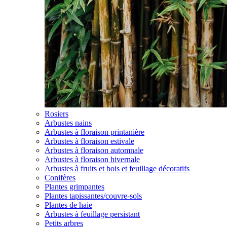
Rosiers
Arbustes nains
Arbustes à floraison printanière
Arbustes à floraison estivale
Arbustes à floraison automnale
Arbustes à floraison hivernale
Arbustes à fruits et bois et feuillage décoratifs
Conifères
Plantes grimpantes
Plantes tapissantes/couvre-sols
Plantes de haie
Arbustes à feuillage persistant
Petits arbres