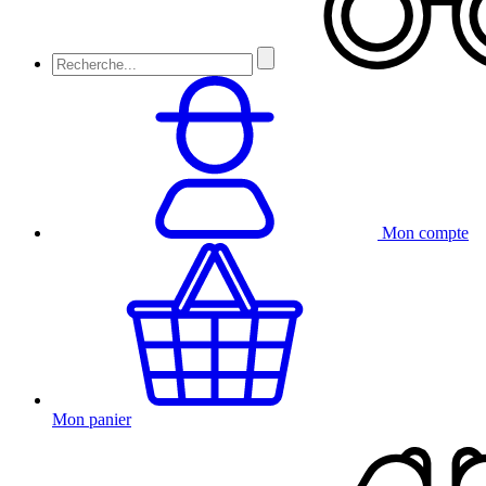
Mon compte
Mon panier