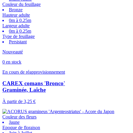
Couleur du feuillage
Bronze
Hauteur adulte
0m à 0.25m
Largeur adulte
0m à 0.25m
Type de feuillage
Persistant
Nouveauté
0 en stock
En cours de réapprovisionnement
CAREX comans 'Bronco'
Graminée, Laîche
À partir de
3,25 €
Couleur des fleurs
Jaune
Epoque de floraison
Juin à Juillet