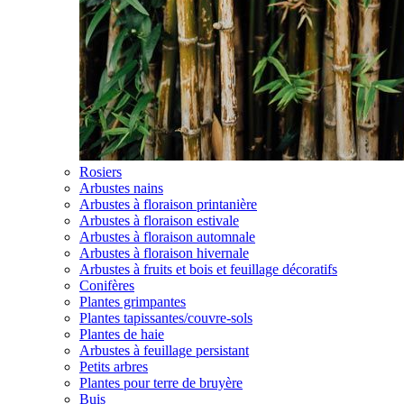
Rosiers
Arbustes nains
Arbustes à floraison printanière
Arbustes à floraison estivale
Arbustes à floraison automnale
Arbustes à floraison hivernale
Arbustes à fruits et bois et feuillage décoratifs
Conifères
Plantes grimpantes
Plantes tapissantes/couvre-sols
Plantes de haie
Arbustes à feuillage persistant
Petits arbres
Plantes pour terre de bruyère
Buis