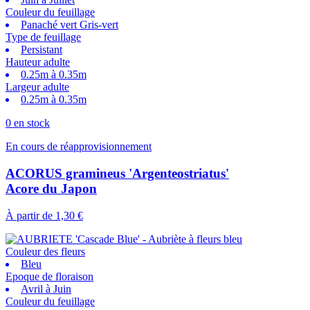
Couleur du feuillage
Panaché vert Gris-vert
Type de feuillage
Persistant
Hauteur adulte
0.25m à 0.35m
Largeur adulte
0.25m à 0.35m
0 en stock
En cours de réapprovisionnement
ACORUS gramineus 'Argenteostriatus'
Acore du Japon
À partir de
1,30 €
Couleur des fleurs
Bleu
Epoque de floraison
Avril à Juin
Couleur du feuillage