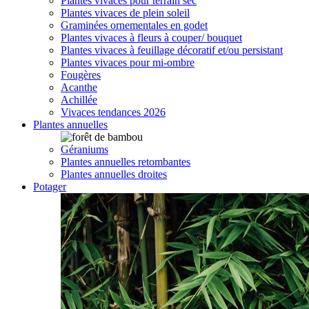
Plantes vivaces pour terrain sec
Plantes vivaces de plein soleil
Graminées ornementales en godet
Plantes vivaces à fleurs à couper/ bouquet
Plantes vivaces à feuillage décoratif et/ou persistant
Plantes vivaces pour mi-ombre
Fougères
Acanthe
Achillée
Vivaces tendances 2026
Plantes annuelles
Géraniums
Plantes annuelles retombantes
Plantes annuelles droites
Potager