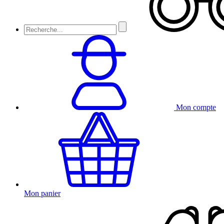
Mon compte
Mon panier