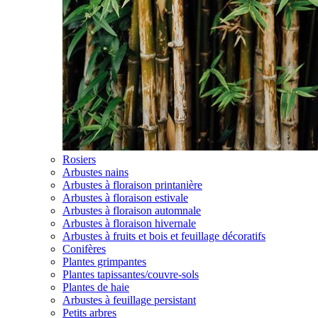
Rosiers
Arbustes nains
Arbustes à floraison printanière
Arbustes à floraison estivale
Arbustes à floraison automnale
Arbustes à floraison hivernale
Arbustes à fruits et bois et feuillage décoratifs
Conifères
Plantes grimpantes
Plantes tapissantes/couvre-sols
Plantes de haie
Arbustes à feuillage persistant
Petits arbres