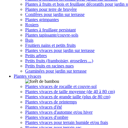
Plantes à fruits et bois et feuillage décoratifs pour jardin s
Plantes pour terre de bruyère
Conifères pour jardin sur terrasse
Plantes grimpantes
Rosiers
Plantes à feuillage persistant
Plantes tapissante/couvre-sols
Buis
Fruitiers nains et petits fruits
Plantes vivaces pour jardin sur terrasse
Petits arbres
Petits fruits (framboisier, groseilers ...)
Petits fruits en racines nues
Graminées pour jardin sur terrasse
Plantes vivaces
Plantes vivaces de rocaille et couvre-sol
Plantes vivaces de taille moyenne (de 40 à 80 cm)
Plantes vivaces de grande taille (plus de 80 cm)
Plantes vivaces de printemps
Plantes vivaces d'été
Plantes vivaces d'automne et/ou hiver
Plantes vivaces d'ombre
Plantes vivaces pour terrain humide et/ou frais
Plantes vivaces pour terrain sec