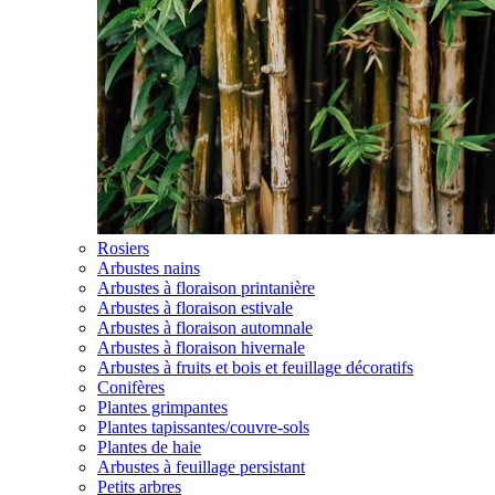
Rosiers
Arbustes nains
Arbustes à floraison printanière
Arbustes à floraison estivale
Arbustes à floraison automnale
Arbustes à floraison hivernale
Arbustes à fruits et bois et feuillage décoratifs
Conifères
Plantes grimpantes
Plantes tapissantes/couvre-sols
Plantes de haie
Arbustes à feuillage persistant
Petits arbres