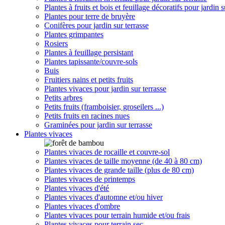
Plantes à fruits et bois et feuillage décoratifs pour jardin s
Plantes pour terre de bruyère
Conifères pour jardin sur terrasse
Plantes grimpantes
Rosiers
Plantes à feuillage persistant
Plantes tapissante/couvre-sols
Buis
Fruitiers nains et petits fruits
Plantes vivaces pour jardin sur terrasse
Petits arbres
Petits fruits (framboisier, groseilers ...)
Petits fruits en racines nues
Graminées pour jardin sur terrasse
Plantes vivaces
Plantes vivaces de rocaille et couvre-sol
Plantes vivaces de taille moyenne (de 40 à 80 cm)
Plantes vivaces de grande taille (plus de 80 cm)
Plantes vivaces de printemps
Plantes vivaces d'été
Plantes vivaces d'automne et/ou hiver
Plantes vivaces d'ombre
Plantes vivaces pour terrain humide et/ou frais
Plantes vivaces pour terrain sec