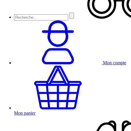
Mon compte
Mon panier