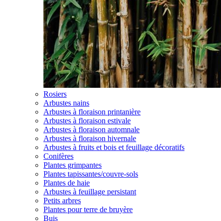
Rosiers
Arbustes nains
Arbustes à floraison printanière
Arbustes à floraison estivale
Arbustes à floraison automnale
Arbustes à floraison hivernale
Arbustes à fruits et bois et feuillage décoratifs
Conifères
Plantes grimpantes
Plantes tapissantes/couvre-sols
Plantes de haie
Arbustes à feuillage persistant
Petits arbres
Plantes pour terre de bruyère
Buis