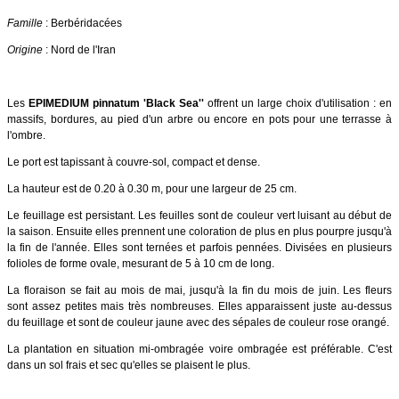
Famille
: Berbéridacées
Origine
: Nord de l'Iran
Les
EPIMEDIUM pinnatum 'Black Sea''
offrent un large choix d'utilisation : en
massifs, bordures, au pied d'un arbre ou encore en pots pour une terrasse à
l'ombre.
Le port est tapissant à couvre-sol, compact et dense.
La hauteur est de 0.20 à 0.30 m, pour une largeur de 25 cm.
Le feuillage est persistant. Les feuilles sont de couleur vert luisant au début de
la saison. Ensuite elles prennent une coloration de plus en plus pourpre jusqu'à
la fin de l'année. Elles sont ternées et parfois pennées. Divisées en plusieurs
folioles de forme ovale, mesurant de 5 à 10 cm de long.
La floraison se fait au mois de mai, jusqu'à la fin du mois de juin. Les fleurs
sont assez petites mais très nombreuses. Elles apparaissent juste au-dessus
du feuillage et sont de couleur jaune avec des sépales de couleur rose orangé.
La plantation en situation mi-ombragée voire ombragée est préférable. C'est
dans un sol frais et sec qu'elles se plaisent le plus.