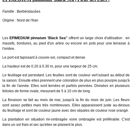
Famille
: Berbéridacées
Origine
: Nord de l'Iran
Les
EPIMEDIUM pinnatum 'Black Sea''
offrent un large choix d'utilisation : en
massifs, bordures, au pied d'un arbre ou encore en pots pour une terrasse à
l'ombre.
Le port est tapissant à couvre-sol, compact et dense.
La hauteur est de 0.20 à 0.30 m, pour une largeur de 25 cm.
Le feuillage est persistant. Les feuilles sont de couleur vert luisant au début de
la saison. Ensuite elles prennent une coloration de plus en plus pourpre jusqu'à
la fin de l'année. Elles sont ternées et parfois pennées. Divisées en plusieurs
folioles de forme ovale, mesurant de 5 à 10 cm de long.
La floraison se fait au mois de mai, jusqu'à la fin du mois de juin. Les fleurs
sont assez petites mais très nombreuses. Elles apparaissent juste au-dessus
du feuillage et sont de couleur jaune avec des sépales de couleur rose orangé.
La plantation en situation mi-ombragée voire ombragée est préférable. C'est
dans un sol frais et sec qu'elles se plaisent le plus.