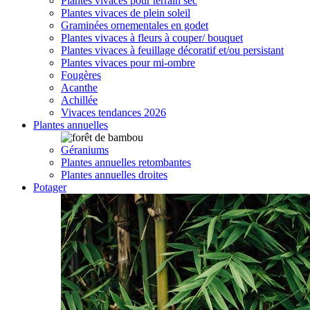
Plantes vivaces pour terrain sec
Plantes vivaces de plein soleil
Graminées ornementales en godet
Plantes vivaces à fleurs à couper/ bouquet
Plantes vivaces à feuillage décoratif et/ou persistant
Plantes vivaces pour mi-ombre
Fougères
Acanthe
Achillée
Vivaces tendances 2026
Plantes annuelles
Géraniums
Plantes annuelles retombantes
Plantes annuelles droites
Potager