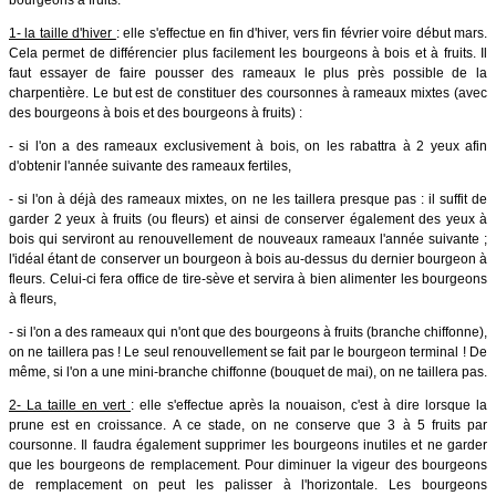
bourgeons à fruits.
1- la taille d'hiver
: elle s'effectue en fin d'hiver, vers fin février voire début mars.
Cela permet de différencier plus facilement les bourgeons à bois et à fruits. Il
faut essayer de faire pousser des rameaux le plus près possible de la
charpentière. Le but est de constituer des coursonnes à rameaux mixtes (avec
des bourgeons à bois et des bourgeons à fruits) :
- si l'on a des rameaux exclusivement à bois, on les rabattra à 2 yeux afin
d'obtenir l'année suivante des rameaux fertiles,
- si l'on à déjà des rameaux mixtes, on ne les taillera presque pas : il suffit de
garder 2 yeux à fruits (ou fleurs) et ainsi de conserver également des yeux à
bois qui serviront au renouvellement de nouveaux rameaux l'année suivante ;
l'idéal étant de conserver un bourgeon à bois au-dessus du dernier bourgeon à
fleurs. Celui-ci fera office de tire-sève et servira à bien alimenter les bourgeons
à fleurs,
- si l'on a des rameaux qui n'ont que des bourgeons à fruits (branche chiffonne),
on ne taillera pas ! Le seul renouvellement se fait par le bourgeon terminal ! De
même, si l'on a une mini-branche chiffonne (bouquet de mai), on ne taillera pas.
2- La taille en vert
: elle s'effectue après la nouaison, c'est à dire lorsque la
prune est en croissance. A ce stade, on ne conserve que 3 à 5 fruits par
coursonne. Il faudra également supprimer les bourgeons inutiles et ne garder
que les bourgeons de remplacement. Pour diminuer la vigeur des bourgeons
de remplacement on peut les palisser à l'horizontale. Les bourgeons