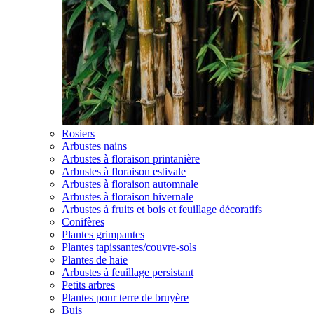
Rosiers
Arbustes nains
Arbustes à floraison printanière
Arbustes à floraison estivale
Arbustes à floraison automnale
Arbustes à floraison hivernale
Arbustes à fruits et bois et feuillage décoratifs
Conifères
Plantes grimpantes
Plantes tapissantes/couvre-sols
Plantes de haie
Arbustes à feuillage persistant
Petits arbres
Plantes pour terre de bruyère
Buis