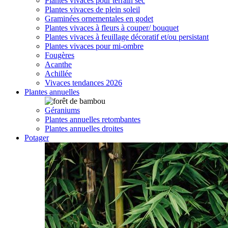
Plantes vivaces pour terrain sec
Plantes vivaces de plein soleil
Graminées ornementales en godet
Plantes vivaces à fleurs à couper/ bouquet
Plantes vivaces à feuillage décoratif et/ou persistant
Plantes vivaces pour mi-ombre
Fougères
Acanthe
Achillée
Vivaces tendances 2026
Plantes annuelles
Géraniums
Plantes annuelles retombantes
Plantes annuelles droites
Potager