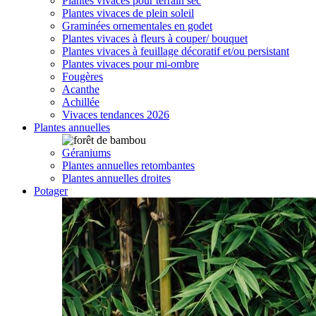
Plantes vivaces pour terrain sec
Plantes vivaces de plein soleil
Graminées ornementales en godet
Plantes vivaces à fleurs à couper/ bouquet
Plantes vivaces à feuillage décoratif et/ou persistant
Plantes vivaces pour mi-ombre
Fougères
Acanthe
Achillée
Vivaces tendances 2026
Plantes annuelles
Géraniums
Plantes annuelles retombantes
Plantes annuelles droites
Potager