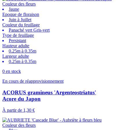
Couleur des fleurs
Jaune
Epoque de floraison
Juin à Juillet
Couleur du feuillage
Panaché vert Gris-vert
Type de feuillage
Persistant
Hauteur adulte
0.25m à 0.35m
Largeur adulte
0.25m à 0.35m
0 en stock
En cours de réapprovisionnement
ACORUS gramineus 'Argenteostriatus'
Acore du Japon
À partir de
1,30 €
Couleur des fleurs