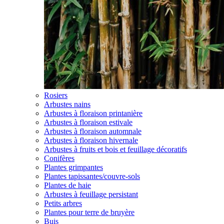
Rosiers
Arbustes nains
Arbustes à floraison printanière
Arbustes à floraison estivale
Arbustes à floraison automnale
Arbustes à floraison hivernale
Arbustes à fruits et bois et feuillage décoratifs
Conifères
Plantes grimpantes
Plantes tapissantes/couvre-sols
Plantes de haie
Arbustes à feuillage persistant
Petits arbres
Plantes pour terre de bruyère
Buis