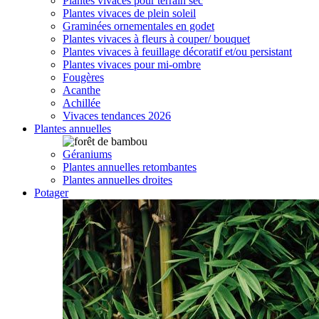
Plantes vivaces pour terrain sec
Plantes vivaces de plein soleil
Graminées ornementales en godet
Plantes vivaces à fleurs à couper/ bouquet
Plantes vivaces à feuillage décoratif et/ou persistant
Plantes vivaces pour mi-ombre
Fougères
Acanthe
Achillée
Vivaces tendances 2026
Plantes annuelles
Géraniums
Plantes annuelles retombantes
Plantes annuelles droites
Potager