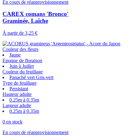
En cours de réapprovisionnement
CAREX comans 'Bronco'
Graminée, Laîche
À partir de
3,25 €
Couleur des fleurs
Jaune
Epoque de floraison
Juin à Juillet
Couleur du feuillage
Panaché vert Gris-vert
Type de feuillage
Persistant
Hauteur adulte
0.25m à 0.35m
Largeur adulte
0.25m à 0.35m
0 en stock
En cours de réapprovisionnement