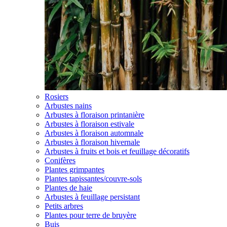
Rosiers
Arbustes nains
Arbustes à floraison printanière
Arbustes à floraison estivale
Arbustes à floraison automnale
Arbustes à floraison hivernale
Arbustes à fruits et bois et feuillage décoratifs
Conifères
Plantes grimpantes
Plantes tapissantes/couvre-sols
Plantes de haie
Arbustes à feuillage persistant
Petits arbres
Plantes pour terre de bruyère
Buis