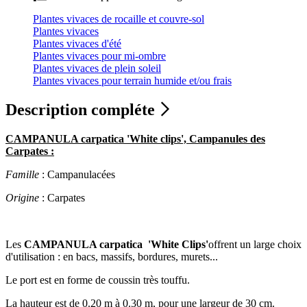
Plantes vivaces de rocaille et couvre-sol
Plantes vivaces
Plantes vivaces d'été
Plantes vivaces pour mi-ombre
Plantes vivaces de plein soleil
Plantes vivaces pour terrain humide et/ou frais
Description compléte
CAMPANULA carpatica 'White clips', Campanules des
Carpates :
Famille
: Campanulacées
Origine
: Carpates
Les
CAMPANULA carpatica 'White Clips'
offrent un large choix
d'utilisation : en bacs, massifs, bordures, murets...
Le port est en forme de coussin très touffu.
La hauteur est de 0.20 m à 0.30 m, pour une largeur de 30 cm.