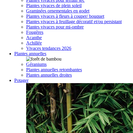
Plantes vivaces pour terrain sec
Plantes vivaces de plein soleil
Graminées ornementales en godet
Plantes vivaces à fleurs à couper/ bouquet
Plantes vivaces à feuillage décoratif et/ou persistant
Plantes vivaces pour mi-ombre
Fougères
Acanthe
Achillée
Vivaces tendances 2026
Plantes annuelles
Géraniums
Plantes annuelles retombantes
Plantes annuelles droites
Potager