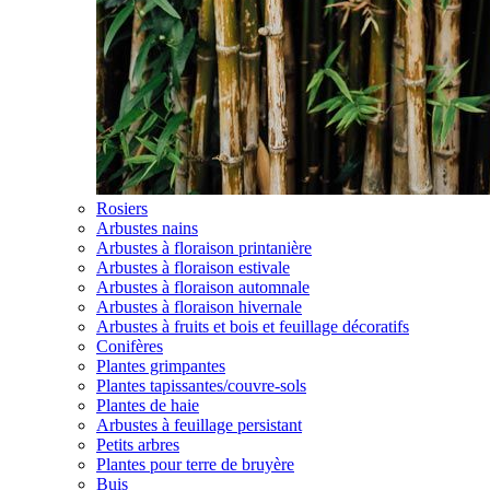
Rosiers
Arbustes nains
Arbustes à floraison printanière
Arbustes à floraison estivale
Arbustes à floraison automnale
Arbustes à floraison hivernale
Arbustes à fruits et bois et feuillage décoratifs
Conifères
Plantes grimpantes
Plantes tapissantes/couvre-sols
Plantes de haie
Arbustes à feuillage persistant
Petits arbres
Plantes pour terre de bruyère
Buis