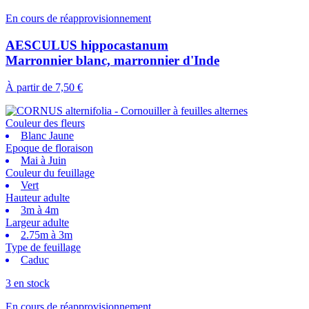
En cours de réapprovisionnement
AESCULUS hippocastanum
Marronnier blanc, marronnier d'Inde
À partir de
7,50 €
Couleur des fleurs
Blanc Jaune
Epoque de floraison
Mai à Juin
Couleur du feuillage
Vert
Hauteur adulte
3m à 4m
Largeur adulte
2.75m à 3m
Type de feuillage
Caduc
3 en stock
En cours de réapprovisionnement