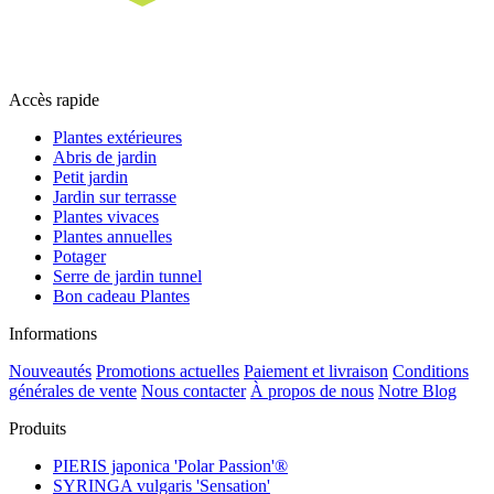
Accès rapide
Plantes extérieures
Abris de jardin
Petit jardin
Jardin sur terrasse
Plantes vivaces
Plantes annuelles
Potager
Serre de jardin tunnel
Bon cadeau Plantes
Informations
Nouveautés
Promotions actuelles
Paiement et livraison
Conditions
générales de vente
Nous contacter
À propos de nous
Notre Blog
Produits
PIERIS japonica 'Polar Passion'®
SYRINGA vulgaris 'Sensation'