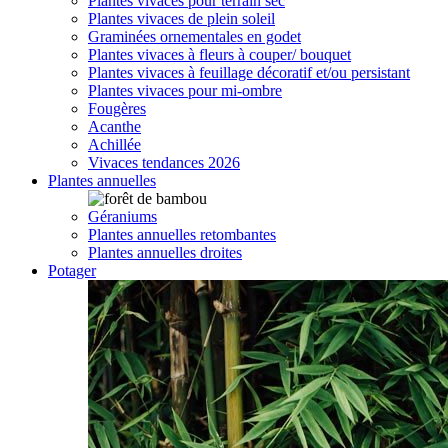
Plantes vivaces pour terrain sec
Plantes vivaces de plein soleil
Graminées ornementales en godet
Plantes vivaces à fleurs à couper/ bouquet
Plantes vivaces à feuillage décoratif et/ou persistant
Plantes vivaces pour mi-ombre
Fougères
Acanthe
Achillée
Vivaces tendances 2026
Plantes annuelles
Géraniums
Plantes annuelles retombantes
Plantes annuelles droites
Potager