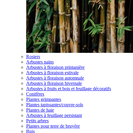
Rosiers
Arbustes nains
Arbustes à floraison printanière
Arbustes à floraison estivale
Arbustes à floraison automnale
Arbustes à floraison hivernale
Arbustes à fruits et bois et feuillage décoratifs
Conifères
Plantes grimpantes
Plantes tapissantes/couvre-sols
Plantes de haie
Arbustes à feuillage persistant
Petits arbres
Plantes pour terre de bruyère
Buis