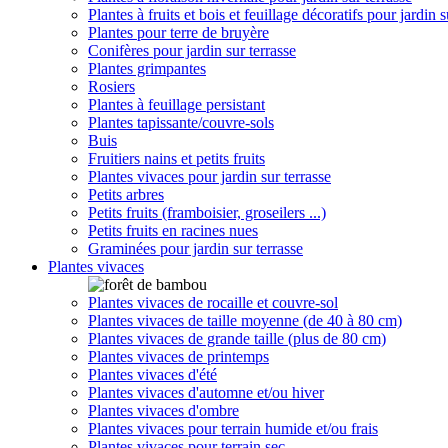
Plantes à fruits et bois et feuillage décoratifs pour jardin s
Plantes pour terre de bruyère
Conifères pour jardin sur terrasse
Plantes grimpantes
Rosiers
Plantes à feuillage persistant
Plantes tapissante/couvre-sols
Buis
Fruitiers nains et petits fruits
Plantes vivaces pour jardin sur terrasse
Petits arbres
Petits fruits (framboisier, groseilers ...)
Petits fruits en racines nues
Graminées pour jardin sur terrasse
Plantes vivaces
Plantes vivaces de rocaille et couvre-sol
Plantes vivaces de taille moyenne (de 40 à 80 cm)
Plantes vivaces de grande taille (plus de 80 cm)
Plantes vivaces de printemps
Plantes vivaces d'été
Plantes vivaces d'automne et/ou hiver
Plantes vivaces d'ombre
Plantes vivaces pour terrain humide et/ou frais
Plantes vivaces pour terrain sec