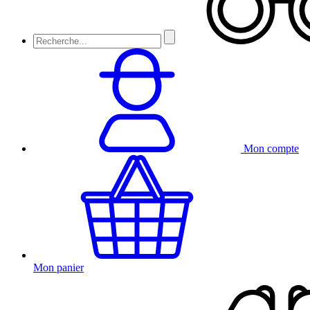
Mon compte
Mon panier