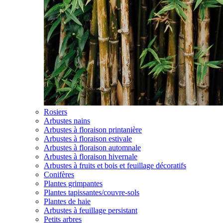
Rosiers
Arbustes nains
Arbustes à floraison printanière
Arbustes à floraison estivale
Arbustes à floraison automnale
Arbustes à floraison hivernale
Arbustes à fruits et bois et feuillage décoratifs
Conifères
Plantes grimpantes
Plantes tapissantes/couvre-sols
Plantes de haie
Arbustes à feuillage persistant
Petits arbres