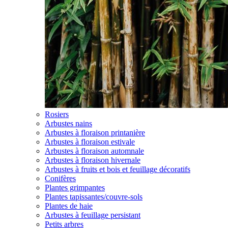
Rosiers
Arbustes nains
Arbustes à floraison printanière
Arbustes à floraison estivale
Arbustes à floraison automnale
Arbustes à floraison hivernale
Arbustes à fruits et bois et feuillage décoratifs
Conifères
Plantes grimpantes
Plantes tapissantes/couvre-sols
Plantes de haie
Arbustes à feuillage persistant
Petits arbres