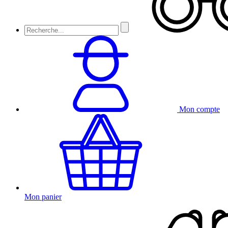
Mon compte
Mon panier