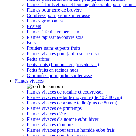
Plantes à fruits et bois et feuillage décoratifs pour jardin s
Plantes pour terre de bruyère
Conifères pour jardin sur terrasse
Plantes grimpantes
Rosiers
Plantes à feuillage persistant
Plantes tapissante/couvre-sols
Buis
Fruitiers nains et petits fruits
Plantes vivaces pour jardin sur terrasse
Petits arbres
Petits fruits (framboisier, groseilers ...)
Petits fruits en racines nues
Graminées pour jardin sur terrasse
Plantes vivaces
Plantes vivaces de rocaille et couvre-sol
Plantes vivaces de taille moyenne (de 40 à 80 cm)
Plantes vivaces de grande taille (plus de 80 cm)
Plantes vivaces de printemps
Plantes vivaces d'été
Plantes vivaces d'automne et/ou hiver
Plantes vivaces d'ombre
Plantes vivaces pour terrain humide et/ou frais
Plantes vivaces pour terrain sec