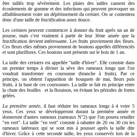
être taillés trop sévèrement. Les plaies des tailles causent des
écoulements de gomme et des infections qui peuvent provoquer un
affaiblissement voire un dépérissement du cerisier. On se contentera
donc d'une taille de fructification assez douce.
Les cerisiers peuvent commencer à donner du fruit après un an de
pousse, mais c'est vraiment à partir de leur 3ème année que la
fructification devient intéressante. Les fruits proviennent des fleurs.
Ces fleurs elles mêmes proviennent de boutons appellés différenciés
et sont pluriflores. Ces boutons sont présents sur le bois de 1 an.
La taille des cerisiers est appellée "taille d'hiver". Elle consiste dans
un premier temps à diviser la sève des rameaux longs que l'on
voudrait transformer en coursonne (branche à fruits). Par ce
principe, on obtient l'apparition de bouquets de mai, fleurs puis
fruits, à la base de ces coursonnes. La taille se fait en principe entre
la chute des feuilles et la floraison, en évitant les périodes de fortes
gelées.
La première année
, il faut réduire les rameaux longs à 4 voire 5
yeux. Ces yeux se développeront durant la première année et
donneront d'autres rameaux (rameaux N°2) que l'on pourra retailler
"en vert". La taille "en vert" consiste à rabattre de 20 ou 30 cm les
rameaux latéreaux qui se sont mis à pousser après la taille dite
d'hiver. Grâce à cette seconde taille, les yeux conservés lors de la