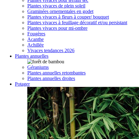
Plantes vivaces pour terrain sec
Plantes vivaces de plein soleil
Graminées ornementales en godet
Plantes vivaces à fleurs à couper/ bouquet
Plantes vivaces à feuillage décoratif et/ou persistant
Plantes vivaces pour mi-ombre
Fougères
Acanthe
Achillée
Vivaces tendances 2026
Plantes annuelles
Géraniums
Plantes annuelles retombantes
Plantes annuelles droites
Potager