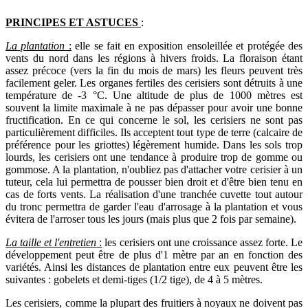
PRINCIPES ET ASTUCES
:
La plantation
:
elle se fait en exposition ensoleillée et protégée des
vents du nord dans les régions à hivers froids. La floraison étant
assez précoce (vers la fin du mois de mars) les fleurs peuvent très
facilement geler. Les organes fertiles des cerisiers sont détruits à une
température de -3 °C. Une altitude de plus de 1000 mètres est
souvent la limite maximale à ne pas dépasser pour avoir une bonne
fructification. En ce qui concerne le sol, les cerisiers ne sont pas
particulièrement difficiles. Ils acceptent tout type de terre (calcaire de
préférence pour les griottes) légèrement humide. Dans les sols trop
lourds, les cerisiers ont une tendance à produire trop de gomme ou
gommose. A la plantation, n'oubliez pas d'attacher votre cerisier à un
tuteur, cela lui permettra de pousser bien droit et d'être bien tenu en
cas de forts vents. La réalisation d'une tranchée cuvette tout autour
du tronc permettra de garder l'eau d'arrosage à la plantation et vous
évitera de l'arroser tous les jours (mais plus que 2 fois par semaine).
La taille et l'entretien
:
les cerisiers ont une croissance assez forte. Le
développement peut être de plus d'1 mètre par an en fonction des
variétés. Ainsi les distances de plantation entre eux peuvent être les
suivantes : gobelets et demi-tiges (1/2 tige), de 4 à 5 mètres.
Les cerisiers, comme la plupart des fruitiers à noyaux ne doivent pas