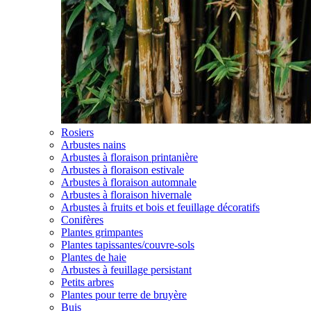
Rosiers
Arbustes nains
Arbustes à floraison printanière
Arbustes à floraison estivale
Arbustes à floraison automnale
Arbustes à floraison hivernale
Arbustes à fruits et bois et feuillage décoratifs
Conifères
Plantes grimpantes
Plantes tapissantes/couvre-sols
Plantes de haie
Arbustes à feuillage persistant
Petits arbres
Plantes pour terre de bruyère
Buis