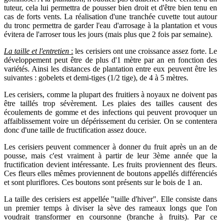
tuteur, cela lui permettra de pousser bien droit et d'être bien tenu en
cas de forts vents. La réalisation d'une tranchée cuvette tout autour
du tronc permettra de garder l'eau d'arrosage à la plantation et vous
évitera de l'arroser tous les jours (mais plus que 2 fois par semaine).
La taille et l'entretien
:
les cerisiers ont une croissance assez forte. Le
développement peut être de plus d'1 mètre par an en fonction des
variétés. Ainsi les distances de plantation entre eux peuvent être les
suivantes : gobelets et demi-tiges (1/2 tige), de 4 à 5 mètres.
Les cerisiers, comme la plupart des fruitiers à noyaux ne doivent pas
être taillés trop sévèrement. Les plaies des tailles causent des
écoulements de gomme et des infections qui peuvent provoquer un
affaiblissement voire un dépérissement du cerisier. On se contentera
donc d'une taille de fructification assez douce.
Les cerisiers peuvent commencer à donner du fruit après un an de
pousse, mais c'est vraiment à partir de leur 3ème année que la
fructification devient intéressante. Les fruits proviennent des fleurs.
Ces fleurs elles mêmes proviennent de boutons appellés différenciés
et sont pluriflores. Ces boutons sont présents sur le bois de 1 an.
La taille des cerisiers est appellée "taille d'hiver". Elle consiste dans
un premier temps à diviser la sève des rameaux longs que l'on
voudrait transformer en coursonne (branche à fruits). Par ce