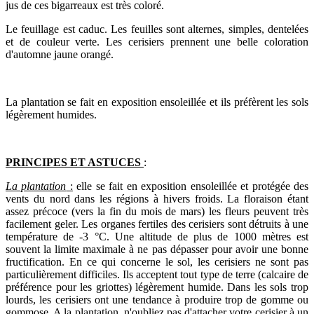
jus de ces bigarreaux est très coloré.
Le feuillage est caduc. Les feuilles sont alternes, simples, dentelées
et de couleur verte. Les cerisiers prennent une belle coloration
d'automne jaune orangé.
La plantation se fait en exposition ensoleillée et ils préfèrent les sols
légèrement humides.
PRINCIPES ET ASTUCES
:
La plantation
:
elle se fait en exposition ensoleillée et protégée des
vents du nord dans les régions à hivers froids. La floraison étant
assez précoce (vers la fin du mois de mars) les fleurs peuvent très
facilement geler. Les organes fertiles des cerisiers sont détruits à une
température de -3 °C. Une altitude de plus de 1000 mètres est
souvent la limite maximale à ne pas dépasser pour avoir une bonne
fructification. En ce qui concerne le sol, les cerisiers ne sont pas
particulièrement difficiles. Ils acceptent tout type de terre (calcaire de
préférence pour les griottes) légèrement humide. Dans les sols trop
lourds, les cerisiers ont une tendance à produire trop de gomme ou
gommose. A la plantation, n'oubliez pas d'attacher votre cerisier à un