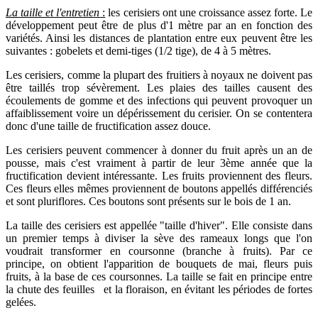
La taille et l'entretien
:
les cerisiers ont une croissance assez forte. Le
développement peut être de plus d'1 mètre par an en fonction des
variétés. Ainsi les distances de plantation entre eux peuvent être les
suivantes : gobelets et demi-tiges (1/2 tige), de 4 à 5 mètres.
Les cerisiers, comme la plupart des fruitiers à noyaux ne doivent pas
être taillés trop sévèrement. Les plaies des tailles causent des
écoulements de gomme et des infections qui peuvent provoquer un
affaiblissement voire un dépérissement du cerisier. On se contentera
donc d'une taille de fructification assez douce.
Les cerisiers peuvent commencer à donner du fruit après un an de
pousse, mais c'est vraiment à partir de leur 3ème année que la
fructification devient intéressante. Les fruits proviennent des fleurs.
Ces fleurs elles mêmes proviennent de boutons appellés différenciés
et sont pluriflores. Ces boutons sont présents sur le bois de 1 an.
La taille des cerisiers est appellée "taille d'hiver". Elle consiste dans
un premier temps à diviser la sève des rameaux longs que l'on
voudrait transformer en coursonne (branche à fruits). Par ce
principe, on obtient l'apparition de bouquets de mai, fleurs puis
fruits, à la base de ces coursonnes. La taille se fait en principe entre
la chute des feuilles et la floraison, en évitant les périodes de fortes
gelées.