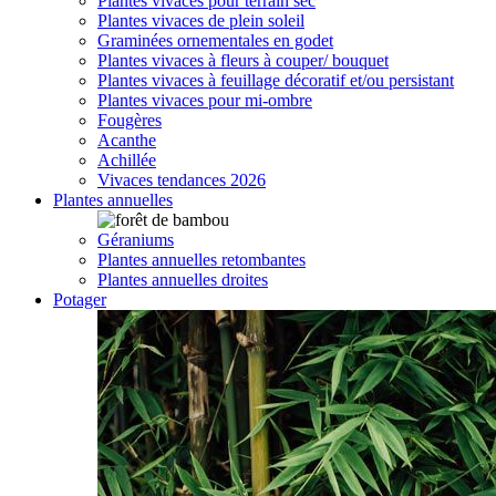
Plantes vivaces pour terrain sec
Plantes vivaces de plein soleil
Graminées ornementales en godet
Plantes vivaces à fleurs à couper/ bouquet
Plantes vivaces à feuillage décoratif et/ou persistant
Plantes vivaces pour mi-ombre
Fougères
Acanthe
Achillée
Vivaces tendances 2026
Plantes annuelles
Géraniums
Plantes annuelles retombantes
Plantes annuelles droites
Potager