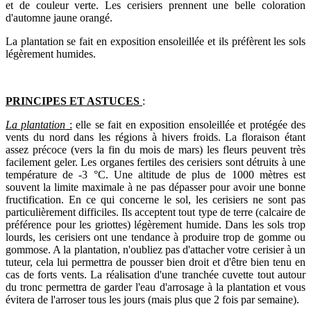
et de couleur verte. Les cerisiers prennent une belle coloration
d'automne jaune orangé.
La plantation se fait en exposition ensoleillée et ils préfèrent les sols
légèrement humides.
PRINCIPES ET ASTUCES
:
La plantation
:
elle se fait en exposition ensoleillée et protégée des
vents du nord dans les régions à hivers froids. La floraison étant
assez précoce (vers la fin du mois de mars) les fleurs peuvent très
facilement geler. Les organes fertiles des cerisiers sont détruits à une
température de -3 °C. Une altitude de plus de 1000 mètres est
souvent la limite maximale à ne pas dépasser pour avoir une bonne
fructification. En ce qui concerne le sol, les cerisiers ne sont pas
particulièrement difficiles. Ils acceptent tout type de terre (calcaire de
préférence pour les griottes) légèrement humide. Dans les sols trop
lourds, les cerisiers ont une tendance à produire trop de gomme ou
gommose. A la plantation, n'oubliez pas d'attacher votre cerisier à un
tuteur, cela lui permettra de pousser bien droit et d'être bien tenu en
cas de forts vents. La réalisation d'une tranchée cuvette tout autour
du tronc permettra de garder l'eau d'arrosage à la plantation et vous
évitera de l'arroser tous les jours (mais plus que 2 fois par semaine).