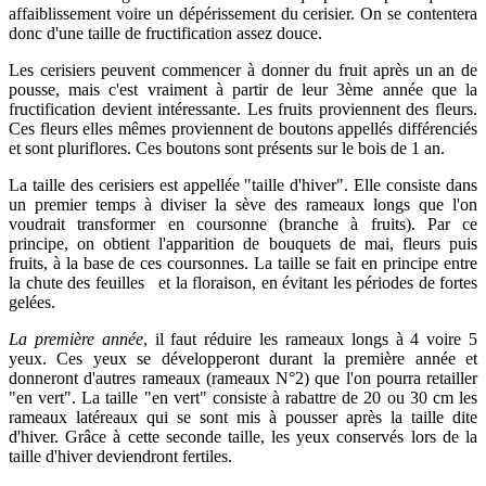
affaiblissement voire un dépérissement du cerisier. On se contentera
donc d'une taille de fructification assez douce.
Les cerisiers peuvent commencer à donner du fruit après un an de
pousse, mais c'est vraiment à partir de leur 3ème année que la
fructification devient intéressante. Les fruits proviennent des fleurs.
Ces fleurs elles mêmes proviennent de boutons appellés différenciés
et sont pluriflores. Ces boutons sont présents sur le bois de 1 an.
La taille des cerisiers est appellée "taille d'hiver". Elle consiste dans
un premier temps à diviser la sève des rameaux longs que l'on
voudrait transformer en coursonne (branche à fruits). Par ce
principe, on obtient l'apparition de bouquets de mai, fleurs puis
fruits, à la base de ces coursonnes. La taille se fait en principe entre
la chute des feuilles et la floraison, en évitant les périodes de fortes
gelées.
La première année
, il faut réduire les rameaux longs à 4 voire 5
yeux. Ces yeux se développeront durant la première année et
donneront d'autres rameaux (rameaux N°2) que l'on pourra retailler
"en vert". La taille "en vert" consiste à rabattre de 20 ou 30 cm les
rameaux latéreaux qui se sont mis à pousser après la taille dite
d'hiver. Grâce à cette seconde taille, les yeux conservés lors de la
taille d'hiver deviendront fertiles.