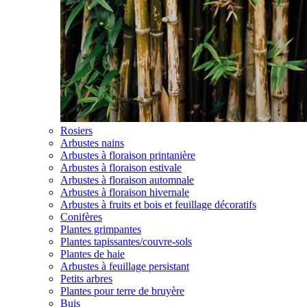
Rosiers
Arbustes nains
Arbustes à floraison printanière
Arbustes à floraison estivale
Arbustes à floraison automnale
Arbustes à floraison hivernale
Arbustes à fruits et bois et feuillage décoratifs
Conifères
Plantes grimpantes
Plantes tapissantes/couvre-sols
Plantes de haie
Arbustes à feuillage persistant
Petits arbres
Plantes pour terre de bruyère
Buis