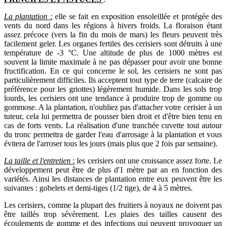
La plantation
:
elle se fait en exposition ensoleillée et protégée des
vents du nord dans les régions à hivers froids. La floraison étant
assez précoce (vers la fin du mois de mars) les fleurs peuvent très
facilement geler. Les organes fertiles des cerisiers sont détruits à une
température de -3 °C. Une altitude de plus de 1000 mètres est
souvent la limite maximale à ne pas dépasser pour avoir une bonne
fructification. En ce qui concerne le sol, les cerisiers ne sont pas
particulièrement difficiles. Ils acceptent tout type de terre (calcaire de
préférence pour les griottes) légèrement humide. Dans les sols trop
lourds, les cerisiers ont une tendance à produire trop de gomme ou
gommose. A la plantation, n'oubliez pas d'attacher votre cerisier à un
tuteur, cela lui permettra de pousser bien droit et d'être bien tenu en
cas de forts vents. La réalisation d'une tranchée cuvette tout autour
du tronc permettra de garder l'eau d'arrosage à la plantation et vous
évitera de l'arroser tous les jours (mais plus que 2 fois par semaine).
La taille et l'entretien
:
les cerisiers ont une croissance assez forte. Le
développement peut être de plus d'1 mètre par an en fonction des
variétés. Ainsi les distances de plantation entre eux peuvent être les
suivantes : gobelets et demi-tiges (1/2 tige), de 4 à 5 mètres.
Les cerisiers, comme la plupart des fruitiers à noyaux ne doivent pas
être taillés trop sévèrement. Les plaies des tailles causent des
écoulements de gomme et des infections qui peuvent provoquer un