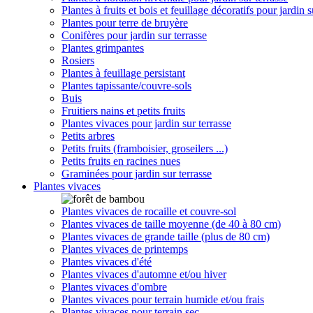
Plantes à fruits et bois et feuillage décoratifs pour jardin s
Plantes pour terre de bruyère
Conifères pour jardin sur terrasse
Plantes grimpantes
Rosiers
Plantes à feuillage persistant
Plantes tapissante/couvre-sols
Buis
Fruitiers nains et petits fruits
Plantes vivaces pour jardin sur terrasse
Petits arbres
Petits fruits (framboisier, groseilers ...)
Petits fruits en racines nues
Graminées pour jardin sur terrasse
Plantes vivaces
Plantes vivaces de rocaille et couvre-sol
Plantes vivaces de taille moyenne (de 40 à 80 cm)
Plantes vivaces de grande taille (plus de 80 cm)
Plantes vivaces de printemps
Plantes vivaces d'été
Plantes vivaces d'automne et/ou hiver
Plantes vivaces d'ombre
Plantes vivaces pour terrain humide et/ou frais
Plantes vivaces pour terrain sec