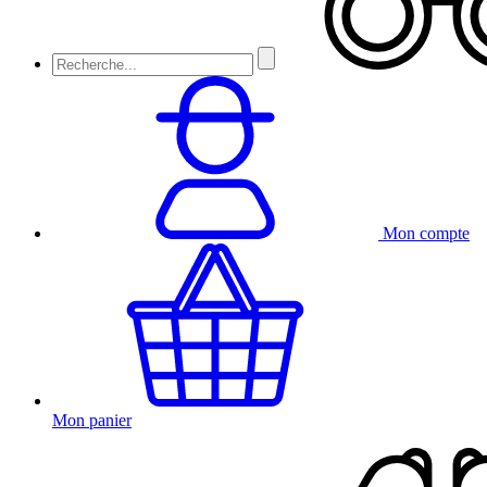
Mon compte
Mon panier