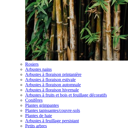
Rosiers
Arbustes nains
Arbustes à floraison printanière
Arbustes à floraison estivale
Arbustes à floraison automnale
Arbustes à floraison hivernale
Arbustes à fruits et bois et feuillage décoratifs
Conifères
Plantes grimpantes
Plantes tapissantes/couvre-sols
Plantes de haie
Arbustes à feuillage persistant
Petits arbres