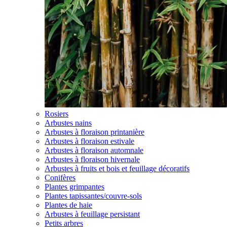
Rosiers
Arbustes nains
Arbustes à floraison printanière
Arbustes à floraison estivale
Arbustes à floraison automnale
Arbustes à floraison hivernale
Arbustes à fruits et bois et feuillage décoratifs
Conifères
Plantes grimpantes
Plantes tapissantes/couvre-sols
Plantes de haie
Arbustes à feuillage persistant
Petits arbres