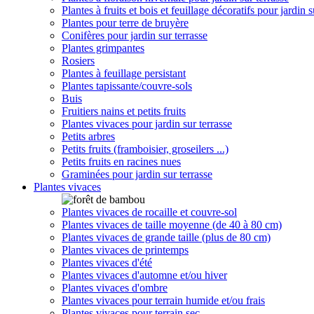
Plantes à fruits et bois et feuillage décoratifs pour jardin s
Plantes pour terre de bruyère
Conifères pour jardin sur terrasse
Plantes grimpantes
Rosiers
Plantes à feuillage persistant
Plantes tapissante/couvre-sols
Buis
Fruitiers nains et petits fruits
Plantes vivaces pour jardin sur terrasse
Petits arbres
Petits fruits (framboisier, groseilers ...)
Petits fruits en racines nues
Graminées pour jardin sur terrasse
Plantes vivaces
Plantes vivaces de rocaille et couvre-sol
Plantes vivaces de taille moyenne (de 40 à 80 cm)
Plantes vivaces de grande taille (plus de 80 cm)
Plantes vivaces de printemps
Plantes vivaces d'été
Plantes vivaces d'automne et/ou hiver
Plantes vivaces d'ombre
Plantes vivaces pour terrain humide et/ou frais
Plantes vivaces pour terrain sec