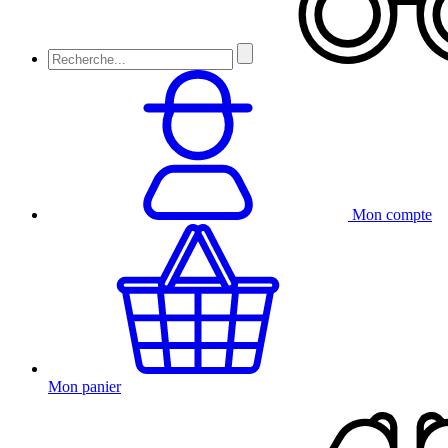
Mon compte
Mon panier