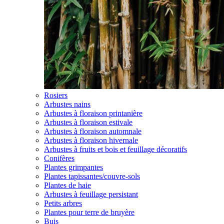
Rosiers
Arbustes nains
Arbustes à floraison printanière
Arbustes à floraison estivale
Arbustes à floraison automnale
Arbustes à floraison hivernale
Arbustes à fruits et bois et feuillage décoratifs
Conifères
Plantes grimpantes
Plantes tapissantes/couvre-sols
Plantes de haie
Arbustes à feuillage persistant
Petits arbres
Plantes pour terre de bruyère
Buis