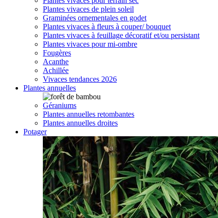
Plantes vivaces pour terrain sec
Plantes vivaces de plein soleil
Graminées ornementales en godet
Plantes vivaces à fleurs à couper/ bouquet
Plantes vivaces à feuillage décoratif et/ou persistant
Plantes vivaces pour mi-ombre
Fougères
Acanthe
Achillée
Vivaces tendances 2026
Plantes annuelles
Géraniums
Plantes annuelles retombantes
Plantes annuelles droites
Potager