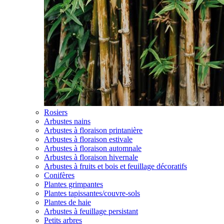
Rosiers
Arbustes nains
Arbustes à floraison printanière
Arbustes à floraison estivale
Arbustes à floraison automnale
Arbustes à floraison hivernale
Arbustes à fruits et bois et feuillage décoratifs
Conifères
Plantes grimpantes
Plantes tapissantes/couvre-sols
Plantes de haie
Arbustes à feuillage persistant
Petits arbres