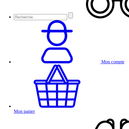
Mon compte
Mon panier