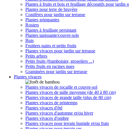
Plantes à fruits et bois et feuillage décoratifs pour jardin s
Plantes pour terre de bruyère
Conifères pour jardin sur terrasse
Plantes grimpantes
Rosiers
Plantes à feuillage persistant
Plantes tapissante/couvre-sols
Buis
Fruitiers nains et petits fruits
Plantes vivaces pour jardin sur terrasse
Petits arbres
Petits fruits (framboisier, groseilers ...)
Petits fruits en racines nues
Graminées pour jardin sur terrasse
Plantes vivaces
Plantes vivaces de rocaille et couvre-sol
Plantes vivaces de taille moyenne (de 40 à 80 cm)
Plantes vivaces de grande taille (plus de 80 cm)
Plantes vivaces de printemps
Plantes vivaces d'été
Plantes vivaces d'automne et/ou hiver
Plantes vivaces d'ombre
Plantes vivaces pour terrain humide et/ou frais
Plantes vivaces pour terrain sec