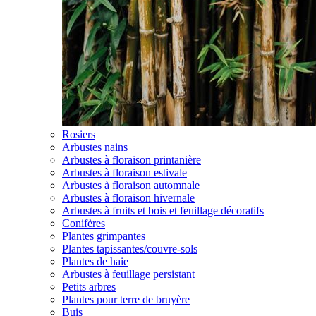
Rosiers
Arbustes nains
Arbustes à floraison printanière
Arbustes à floraison estivale
Arbustes à floraison automnale
Arbustes à floraison hivernale
Arbustes à fruits et bois et feuillage décoratifs
Conifères
Plantes grimpantes
Plantes tapissantes/couvre-sols
Plantes de haie
Arbustes à feuillage persistant
Petits arbres
Plantes pour terre de bruyère
Buis