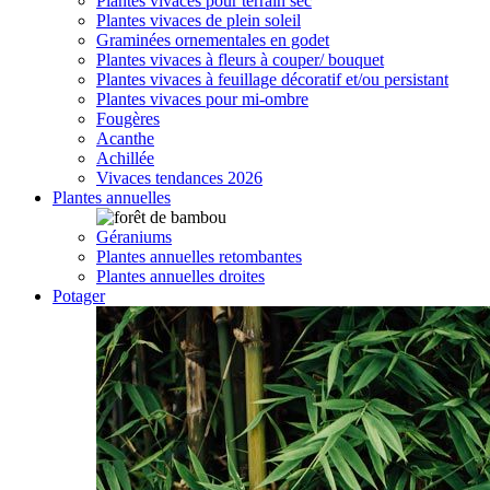
Plantes vivaces pour terrain sec
Plantes vivaces de plein soleil
Graminées ornementales en godet
Plantes vivaces à fleurs à couper/ bouquet
Plantes vivaces à feuillage décoratif et/ou persistant
Plantes vivaces pour mi-ombre
Fougères
Acanthe
Achillée
Vivaces tendances 2026
Plantes annuelles
Géraniums
Plantes annuelles retombantes
Plantes annuelles droites
Potager