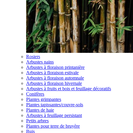
Rosiers
Arbustes nains
Arbustes à floraison printanière
Arbustes à floraison estivale
Arbustes à floraison automnale
Arbustes à floraison hivernale
Arbustes à fruits et bois et feuillage décoratifs
Conifères
Plantes grimpantes
Plantes tapissantes/couvre-sols
Plantes de haie
Arbustes à feuillage persistant
Petits arbres
Plantes pour terre de bruyère
Buis