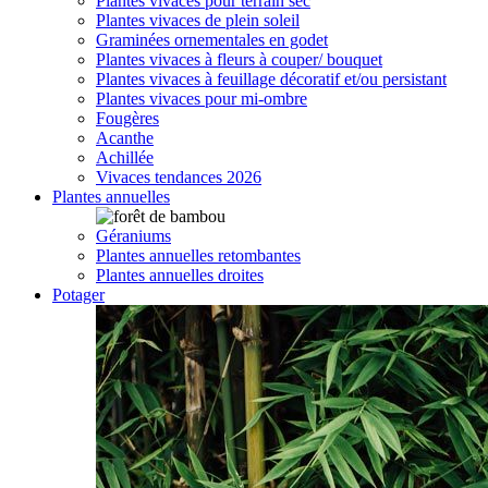
Plantes vivaces pour terrain sec
Plantes vivaces de plein soleil
Graminées ornementales en godet
Plantes vivaces à fleurs à couper/ bouquet
Plantes vivaces à feuillage décoratif et/ou persistant
Plantes vivaces pour mi-ombre
Fougères
Acanthe
Achillée
Vivaces tendances 2026
Plantes annuelles
Géraniums
Plantes annuelles retombantes
Plantes annuelles droites
Potager