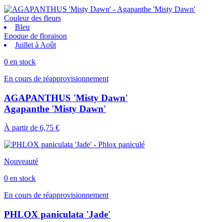
Couleur des fleurs
Bleu
Epoque de floraison
Juillet à Août
0 en stock
En cours de réapprovisionnement
AGAPANTHUS 'Misty Dawn'
Agapanthe 'Misty Dawn'
À partir de
6,75 €
Nouveauté
0 en stock
En cours de réapprovisionnement
PHLOX paniculata 'Jade'