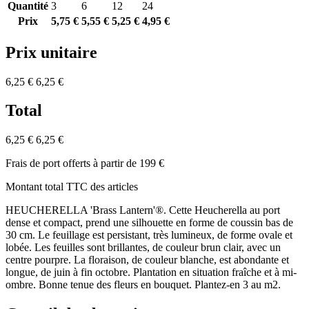
Quantité
3
6
12
24
Prix
5,75 €
5,55 €
5,25 €
4,95 €
Prix unitaire
6,25 €
6,25 €
Total
6,25 €
6,25 €
Frais de port offerts à partir de 199 €
Montant total TTC des articles
HEUCHERELLA 'Brass Lantern'®. Cette Heucherella au port
dense et compact, prend une silhouette en forme de coussin bas de
30 cm. Le feuillage est persistant, très lumineux, de forme ovale et
lobée. Les feuilles sont brillantes, de couleur brun clair, avec un
centre pourpre. La floraison, de couleur blanche, est abondante et
longue, de juin à fin octobre. Plantation en situation fraîche et à mi-
ombre. Bonne tenue des fleurs en bouquet. Plantez-en 3 au m2.