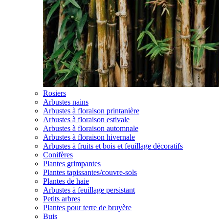
Rosiers
Arbustes nains
Arbustes à floraison printanière
Arbustes à floraison estivale
Arbustes à floraison automnale
Arbustes à floraison hivernale
Arbustes à fruits et bois et feuillage décoratifs
Conifères
Plantes grimpantes
Plantes tapissantes/couvre-sols
Plantes de haie
Arbustes à feuillage persistant
Petits arbres
Plantes pour terre de bruyère
Buis