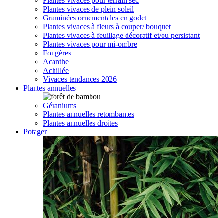
Plantes vivaces pour terrain sec
Plantes vivaces de plein soleil
Graminées ornementales en godet
Plantes vivaces à fleurs à couper/ bouquet
Plantes vivaces à feuillage décoratif et/ou persistant
Plantes vivaces pour mi-ombre
Fougères
Acanthe
Achillée
Vivaces tendances 2026
Plantes annuelles
Géraniums
Plantes annuelles retombantes
Plantes annuelles droites
Potager