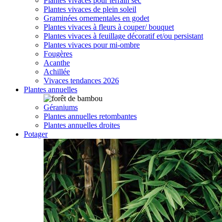
Plantes vivaces pour terrain sec
Plantes vivaces de plein soleil
Graminées ornementales en godet
Plantes vivaces à fleurs à couper/ bouquet
Plantes vivaces à feuillage décoratif et/ou persistant
Plantes vivaces pour mi-ombre
Fougères
Acanthe
Achillée
Vivaces tendances 2026
Plantes annuelles
Géraniums
Plantes annuelles retombantes
Plantes annuelles droites
Potager