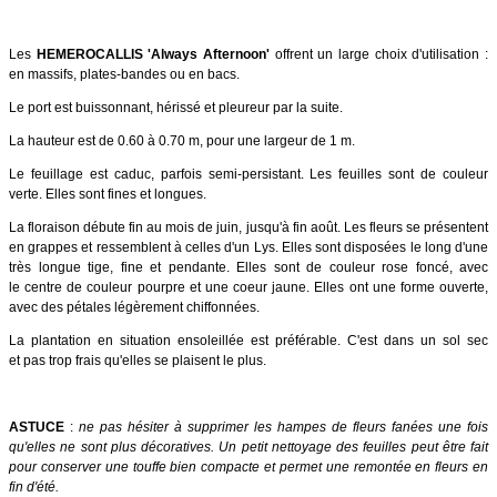
Les
HEMEROCALLIS 'Always Afternoon'
offrent un large choix d'utilisation :
en massifs, plates-bandes ou en bacs.
Le port est buissonnant, hérissé et pleureur par la suite.
La hauteur est de 0.60 à 0.70 m, pour une largeur de 1 m.
Le feuillage est caduc, parfois semi-persistant. Les feuilles sont de couleur
verte. Elles sont fines et longues.
La floraison débute fin au mois de juin, jusqu'à fin août. Les fleurs se présentent
en grappes et ressemblent à celles d'un Lys. Elles sont disposées le long d'une
très longue tige, fine et pendante. Elles sont de couleur rose foncé, avec
le centre de couleur pourpre et une coeur jaune. Elles ont une forme ouverte,
avec des pétales légèrement chiffonnées.
La plantation en situation ensoleillée est préférable. C'est dans un sol sec
et pas trop frais qu'elles se plaisent le plus.
ASTUCE
:
ne pas hésiter à supprimer les hampes de fleurs fanées une fois
qu'elles ne sont plus décoratives. Un petit nettoyage des feuilles peut être fait
pour conserver une touffe bien compacte et permet une remontée en fleurs en
fin d'été.