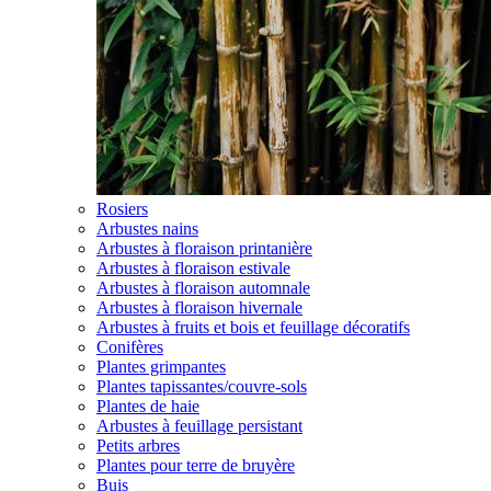
Rosiers
Arbustes nains
Arbustes à floraison printanière
Arbustes à floraison estivale
Arbustes à floraison automnale
Arbustes à floraison hivernale
Arbustes à fruits et bois et feuillage décoratifs
Conifères
Plantes grimpantes
Plantes tapissantes/couvre-sols
Plantes de haie
Arbustes à feuillage persistant
Petits arbres
Plantes pour terre de bruyère
Buis