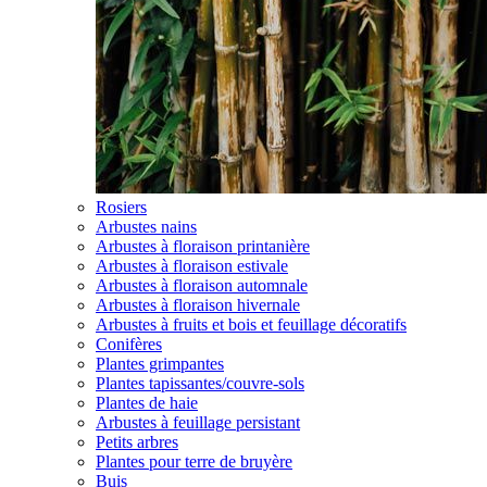
Rosiers
Arbustes nains
Arbustes à floraison printanière
Arbustes à floraison estivale
Arbustes à floraison automnale
Arbustes à floraison hivernale
Arbustes à fruits et bois et feuillage décoratifs
Conifères
Plantes grimpantes
Plantes tapissantes/couvre-sols
Plantes de haie
Arbustes à feuillage persistant
Petits arbres
Plantes pour terre de bruyère
Buis