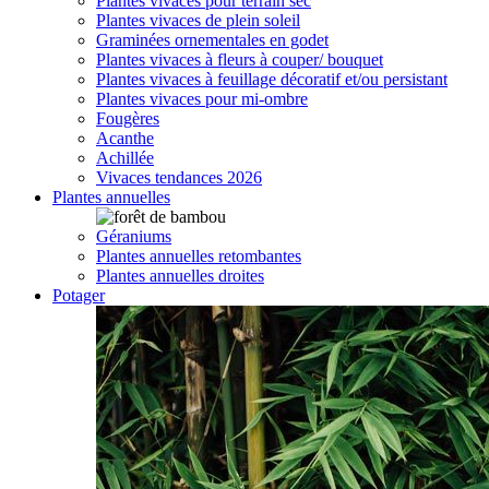
Plantes vivaces pour terrain sec
Plantes vivaces de plein soleil
Graminées ornementales en godet
Plantes vivaces à fleurs à couper/ bouquet
Plantes vivaces à feuillage décoratif et/ou persistant
Plantes vivaces pour mi-ombre
Fougères
Acanthe
Achillée
Vivaces tendances 2026
Plantes annuelles
Géraniums
Plantes annuelles retombantes
Plantes annuelles droites
Potager