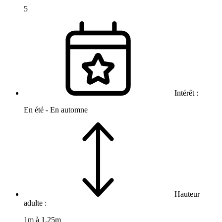
5
Intérêt :
En été - En automne
Hauteur
adulte :
1m à 1.25m