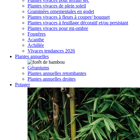
Plantes vivaces pour terrain sec
Plantes vivaces de plein soleil
Graminées ornementales en godet
Plantes vivaces à fleurs à couper/ bouquet
Plantes vivaces à feuillage décoratif et/ou persistant
Plantes vivaces pour mi-ombre
Fougères
Acanthe
Achillée
Vivaces tendances 2026
Plantes annuelles
Géraniums
Plantes annuelles retombantes
Plantes annuelles droites
Potager