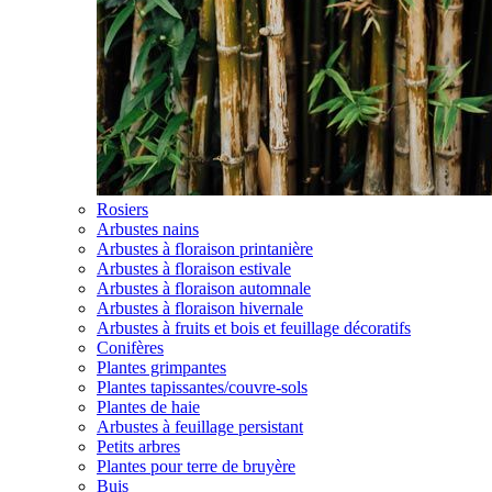
Rosiers
Arbustes nains
Arbustes à floraison printanière
Arbustes à floraison estivale
Arbustes à floraison automnale
Arbustes à floraison hivernale
Arbustes à fruits et bois et feuillage décoratifs
Conifères
Plantes grimpantes
Plantes tapissantes/couvre-sols
Plantes de haie
Arbustes à feuillage persistant
Petits arbres
Plantes pour terre de bruyère
Buis