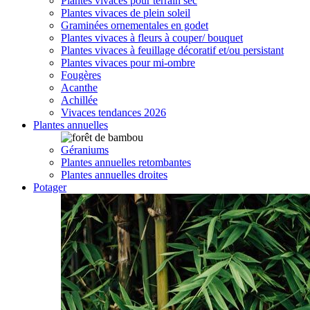
Plantes vivaces pour terrain sec
Plantes vivaces de plein soleil
Graminées ornementales en godet
Plantes vivaces à fleurs à couper/ bouquet
Plantes vivaces à feuillage décoratif et/ou persistant
Plantes vivaces pour mi-ombre
Fougères
Acanthe
Achillée
Vivaces tendances 2026
Plantes annuelles
Géraniums
Plantes annuelles retombantes
Plantes annuelles droites
Potager