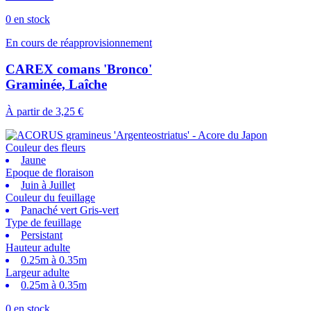
0 en stock
En cours de réapprovisionnement
CAREX comans 'Bronco'
Graminée, Laîche
À partir de
3,25 €
Couleur des fleurs
Jaune
Epoque de floraison
Juin à Juillet
Couleur du feuillage
Panaché vert Gris-vert
Type de feuillage
Persistant
Hauteur adulte
0.25m à 0.35m
Largeur adulte
0.25m à 0.35m
0 en stock