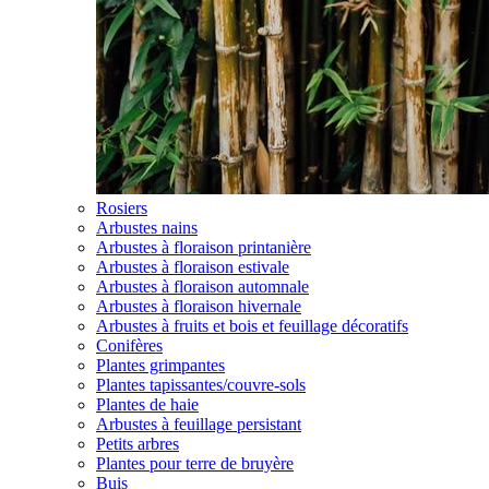
Rosiers
Arbustes nains
Arbustes à floraison printanière
Arbustes à floraison estivale
Arbustes à floraison automnale
Arbustes à floraison hivernale
Arbustes à fruits et bois et feuillage décoratifs
Conifères
Plantes grimpantes
Plantes tapissantes/couvre-sols
Plantes de haie
Arbustes à feuillage persistant
Petits arbres
Plantes pour terre de bruyère
Buis