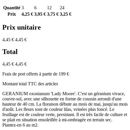
Quantité
3
6
12
24
Prix
4,25 €
3,95 €
3,75 €
3,25 €
Prix unitaire
4,45 €
4,45 €
Total
4,45 €
4,45 €
Frais de port offerts à partir de 199 €
Montant total TTC des articles
GERANIUM oxonianum 'Lady Moore'. C'est un géranium vivace,
couvre-sol, avec une silhouette en forme de coussin arrondi d'une
hauteur de 40 cm. La floraison débute au mois de mai, jusqu'au mois
d'août. Les fleurs sont de couleur lilas, veinées plus foncé. Le
feuillage est de couleur verte, persistant. Il est très facile de culture et
se plait en situation ensoleillée à mi-ombragée en terrain sec.
Plantez-en 6 au m2.