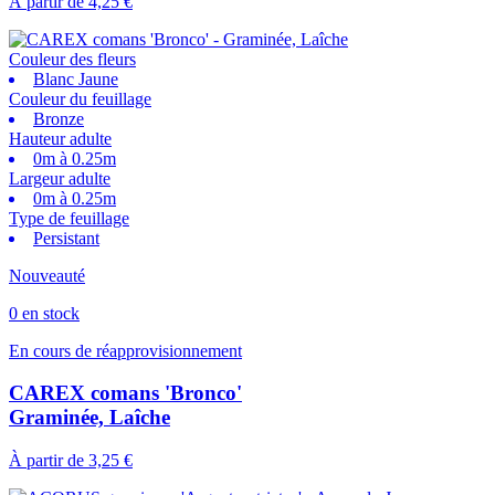
À partir de
4,25 €
Couleur des fleurs
Blanc Jaune
Couleur du feuillage
Bronze
Hauteur adulte
0m à 0.25m
Largeur adulte
0m à 0.25m
Type de feuillage
Persistant
Nouveauté
0 en stock
En cours de réapprovisionnement
CAREX comans 'Bronco'
Graminée, Laîche
À partir de
3,25 €