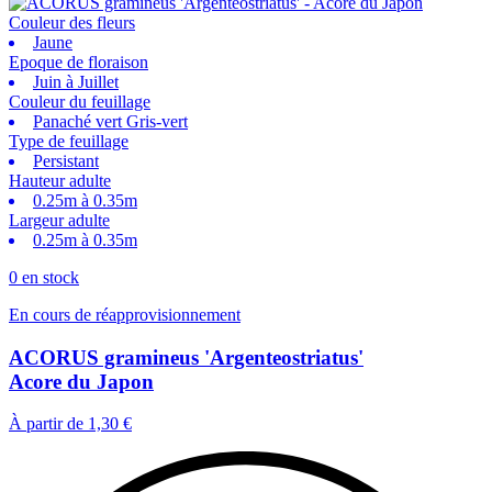
Couleur des fleurs
Jaune
Epoque de floraison
Juin à Juillet
Couleur du feuillage
Panaché vert Gris-vert
Type de feuillage
Persistant
Hauteur adulte
0.25m à 0.35m
Largeur adulte
0.25m à 0.35m
0 en stock
En cours de réapprovisionnement
ACORUS gramineus 'Argenteostriatus'
Acore du Japon
À partir de
1,30 €