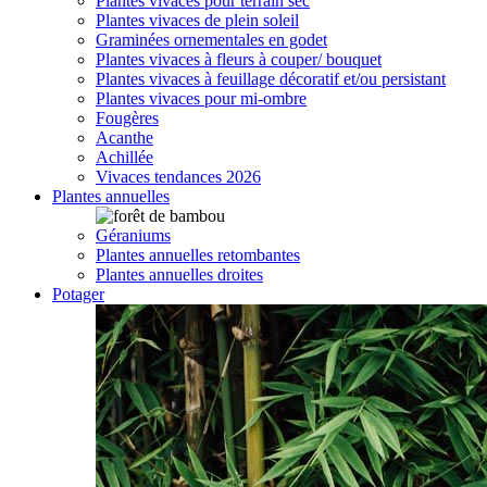
Plantes vivaces pour terrain sec
Plantes vivaces de plein soleil
Graminées ornementales en godet
Plantes vivaces à fleurs à couper/ bouquet
Plantes vivaces à feuillage décoratif et/ou persistant
Plantes vivaces pour mi-ombre
Fougères
Acanthe
Achillée
Vivaces tendances 2026
Plantes annuelles
Géraniums
Plantes annuelles retombantes
Plantes annuelles droites
Potager