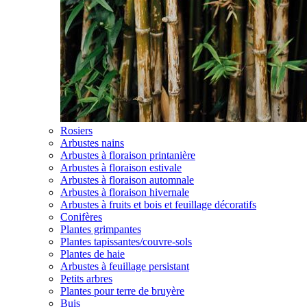
Rosiers
Arbustes nains
Arbustes à floraison printanière
Arbustes à floraison estivale
Arbustes à floraison automnale
Arbustes à floraison hivernale
Arbustes à fruits et bois et feuillage décoratifs
Conifères
Plantes grimpantes
Plantes tapissantes/couvre-sols
Plantes de haie
Arbustes à feuillage persistant
Petits arbres
Plantes pour terre de bruyère
Buis