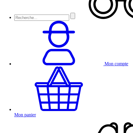
Mon compte
Mon panier