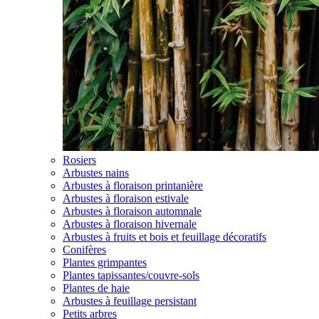
Rosiers
Arbustes nains
Arbustes à floraison printanière
Arbustes à floraison estivale
Arbustes à floraison automnale
Arbustes à floraison hivernale
Arbustes à fruits et bois et feuillage décoratifs
Conifères
Plantes grimpantes
Plantes tapissantes/couvre-sols
Plantes de haie
Arbustes à feuillage persistant
Petits arbres