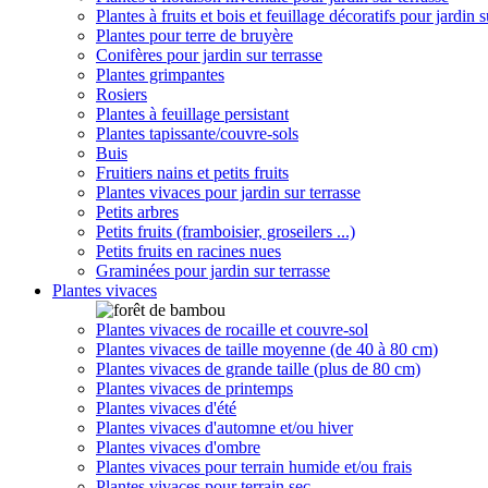
Plantes à fruits et bois et feuillage décoratifs pour jardin s
Plantes pour terre de bruyère
Conifères pour jardin sur terrasse
Plantes grimpantes
Rosiers
Plantes à feuillage persistant
Plantes tapissante/couvre-sols
Buis
Fruitiers nains et petits fruits
Plantes vivaces pour jardin sur terrasse
Petits arbres
Petits fruits (framboisier, groseilers ...)
Petits fruits en racines nues
Graminées pour jardin sur terrasse
Plantes vivaces
Plantes vivaces de rocaille et couvre-sol
Plantes vivaces de taille moyenne (de 40 à 80 cm)
Plantes vivaces de grande taille (plus de 80 cm)
Plantes vivaces de printemps
Plantes vivaces d'été
Plantes vivaces d'automne et/ou hiver
Plantes vivaces d'ombre
Plantes vivaces pour terrain humide et/ou frais
Plantes vivaces pour terrain sec