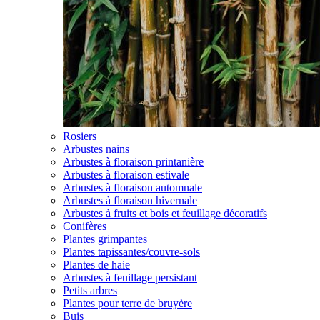
Rosiers
Arbustes nains
Arbustes à floraison printanière
Arbustes à floraison estivale
Arbustes à floraison automnale
Arbustes à floraison hivernale
Arbustes à fruits et bois et feuillage décoratifs
Conifères
Plantes grimpantes
Plantes tapissantes/couvre-sols
Plantes de haie
Arbustes à feuillage persistant
Petits arbres
Plantes pour terre de bruyère
Buis