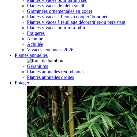
Plantes vivaces pour terrain sec
Plantes vivaces de plein soleil
Graminées ornementales en godet
Plantes vivaces à fleurs à couper/ bouquet
Plantes vivaces à feuillage décoratif et/ou persistant
Plantes vivaces pour mi-ombre
Fougères
Acanthe
Achillée
Vivaces tendances 2026
Plantes annuelles
Géraniums
Plantes annuelles retombantes
Plantes annuelles droites
Potager