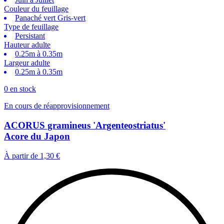
Couleur du feuillage
Panaché vert Gris-vert
Type de feuillage
Persistant
Hauteur adulte
0.25m à 0.35m
Largeur adulte
0.25m à 0.35m
0 en stock
En cours de réapprovisionnement
ACORUS gramineus 'Argenteostriatus'
Acore du Japon
À partir de
1,30 €