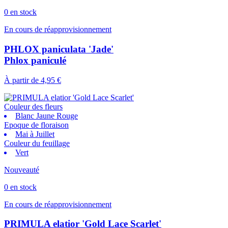
0 en stock
En cours de réapprovisionnement
PHLOX paniculata 'Jade'
Phlox paniculé
À partir de
4,95 €
Couleur des fleurs
Blanc Jaune Rouge
Epoque de floraison
Mai à Juillet
Couleur du feuillage
Vert
Nouveauté
0 en stock
En cours de réapprovisionnement
PRIMULA elatior 'Gold Lace Scarlet'