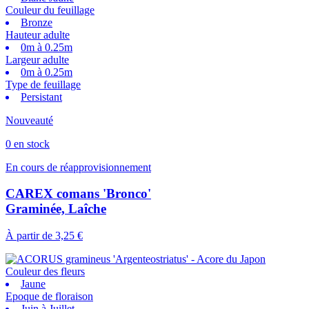
Couleur du feuillage
Bronze
Hauteur adulte
0m à 0.25m
Largeur adulte
0m à 0.25m
Type de feuillage
Persistant
Nouveauté
0 en stock
En cours de réapprovisionnement
CAREX comans 'Bronco'
Graminée, Laîche
À partir de
3,25 €
Couleur des fleurs
Jaune
Epoque de floraison
Juin à Juillet