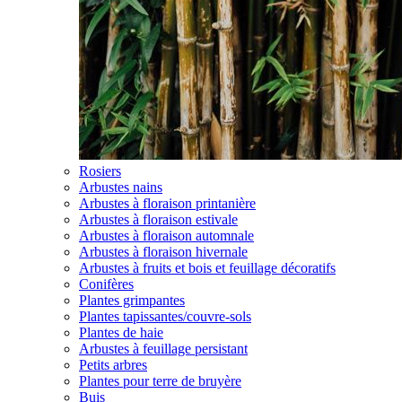
Rosiers
Arbustes nains
Arbustes à floraison printanière
Arbustes à floraison estivale
Arbustes à floraison automnale
Arbustes à floraison hivernale
Arbustes à fruits et bois et feuillage décoratifs
Conifères
Plantes grimpantes
Plantes tapissantes/couvre-sols
Plantes de haie
Arbustes à feuillage persistant
Petits arbres
Plantes pour terre de bruyère
Buis