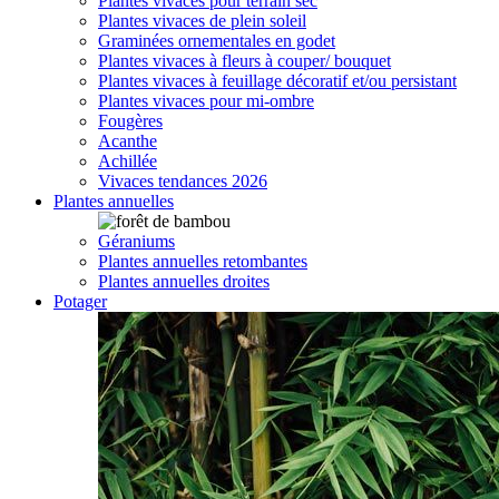
Plantes vivaces pour terrain sec
Plantes vivaces de plein soleil
Graminées ornementales en godet
Plantes vivaces à fleurs à couper/ bouquet
Plantes vivaces à feuillage décoratif et/ou persistant
Plantes vivaces pour mi-ombre
Fougères
Acanthe
Achillée
Vivaces tendances 2026
Plantes annuelles
Géraniums
Plantes annuelles retombantes
Plantes annuelles droites
Potager