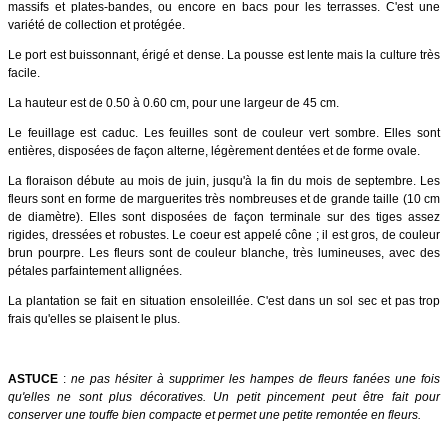
massifs et plates-bandes, ou encore en bacs pour les terrasses. C'est une
variété de collection et protégée.
Le port est buissonnant, érigé et dense. La pousse est lente mais la culture très
facile.
La hauteur est de 0.50 à 0.60 cm, pour une largeur de 45 cm.
Le feuillage est caduc. Les feuilles sont de couleur vert sombre. Elles sont
entières, disposées de façon alterne, légèrement dentées et de forme ovale.
La floraison débute au mois de juin, jusqu'à la fin du mois de septembre. Les
fleurs sont en forme de marguerites très nombreuses et de grande taille (10 cm
de diamètre).
Elles sont disposées de façon terminale sur des tiges assez
rigides, dressées et robustes.
Le coeur est appelé cône ; il est gros, de couleur
brun pourpre. Les fleurs sont de couleur blanche, très lumineuses, avec des
pétales parfaintement allignées.
La plantation se fait en situation ensoleillée. C'est dans un sol sec et pas trop
frais qu'elles se plaisent le plus.
ASTUCE
:
ne pas hésiter à supprimer les hampes de fleurs fanées une fois
qu'elles ne sont plus décoratives. Un petit pincement peut être fait pour
conserver une touffe bien compacte et permet une petite remontée en fleurs.