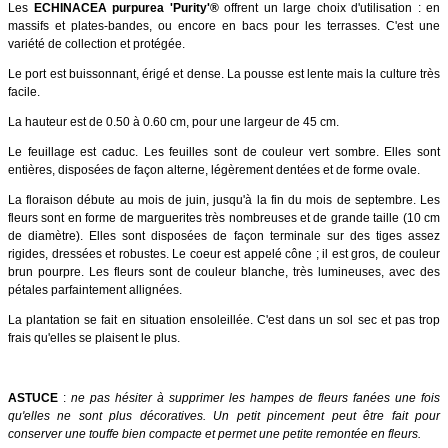
Les
ECHINACEA purpurea 'Purity'®
offrent un large choix d'utilisation : en
massifs et plates-bandes, ou encore en bacs pour les terrasses. C'est une
variété de collection et protégée.
Le port est buissonnant, érigé et dense. La pousse est lente mais la culture très
facile.
La hauteur est de 0.50 à 0.60 cm, pour une largeur de 45 cm.
Le feuillage est caduc. Les feuilles sont de couleur vert sombre. Elles sont
entières, disposées de façon alterne, légèrement dentées et de forme ovale.
La floraison débute au mois de juin, jusqu'à la fin du mois de septembre. Les
fleurs sont en forme de marguerites très nombreuses et de grande taille (10 cm
de diamètre).
Elles sont disposées de façon terminale sur des tiges assez
rigides, dressées et robustes.
Le coeur est appelé cône ; il est gros, de couleur
brun pourpre. Les fleurs sont de couleur blanche, très lumineuses, avec des
pétales parfaintement allignées.
La plantation se fait en situation ensoleillée. C'est dans un sol sec et pas trop
frais qu'elles se plaisent le plus.
ASTUCE
:
ne pas hésiter à supprimer les hampes de fleurs fanées une fois
qu'elles ne sont plus décoratives. Un petit pincement peut être fait pour
conserver une touffe bien compacte et permet une petite remontée en fleurs.