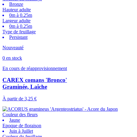
Bronze
Hauteur adulte
0m à 0.25m
Largeur adulte
0m à 0.25m
Type de feuillage
Persistant
Nouveauté
0 en stock
En cours de réapprovisionnement
CAREX comans 'Bronco'
Graminée, Laîche
À partir de
3,25 €
Couleur des fleurs
Jaune
Epoque de floraison
Juin à Juillet
Couleur du feuillage